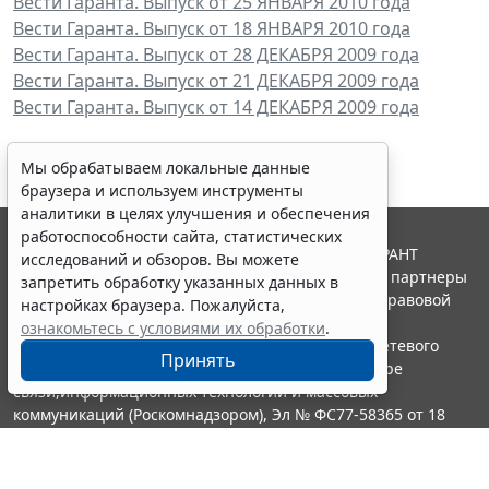
Вести Гаранта. Выпуск от 25 ЯНВАРЯ 2010 года
Вести Гаранта. Выпуск от 18 ЯНВАРЯ 2010 года
Вести Гаранта. Выпуск от 28 ДЕКАБРЯ 2009 года
Вести Гаранта. Выпуск от 21 ДЕКАБРЯ 2009 года
Вести Гаранта. Выпуск от 14 ДЕКАБРЯ 2009 года
Мы обрабатываем локальные данные
браузера и используем инструменты
аналитики в целях улучшения и обеспечения
работоспособности сайта, статистических
© ООО "НПП "ГАРАНТ-СЕРВИС", 2026. Система ГАРАНТ
исследований и обзоров. Вы можете
выпускается с 1990 года. Компания "Гарант" и ее партнеры
запретить обработку указанных данных в
являются участниками Российской ассоциации правовой
настройках браузера. Пожалуйста,
информации ГАРАНТ.
ознакомьтесь с условиями их обработки
.
Портал ГАРАНТ.РУ зарегистрирован в качестве сетевого
Принять
издания Федеральной службой по надзору в сфере
связи,информационных технологий и массовых
коммуникаций (Роскомнадзором), Эл № ФС77-58365 от 18
июня 2014 года.
16+