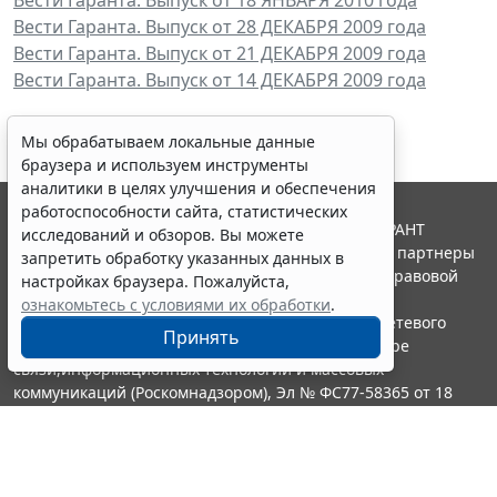
Вести Гаранта. Выпуск от 28 ДЕКАБРЯ 2009 года
Вести Гаранта. Выпуск от 21 ДЕКАБРЯ 2009 года
Вести Гаранта. Выпуск от 14 ДЕКАБРЯ 2009 года
Мы обрабатываем локальные данные
браузера и используем инструменты
аналитики в целях улучшения и обеспечения
работоспособности сайта, статистических
© ООО "НПП "ГАРАНТ-СЕРВИС", 2026. Система ГАРАНТ
исследований и обзоров. Вы можете
выпускается с 1990 года. Компания "Гарант" и ее партнеры
запретить обработку указанных данных в
являются участниками Российской ассоциации правовой
настройках браузера. Пожалуйста,
информации ГАРАНТ.
ознакомьтесь с условиями их обработки
.
Портал ГАРАНТ.РУ зарегистрирован в качестве сетевого
Принять
издания Федеральной службой по надзору в сфере
связи,информационных технологий и массовых
коммуникаций (Роскомнадзором), Эл № ФС77-58365 от 18
июня 2014 года.
16+
Контакты
8-800-200-88-88