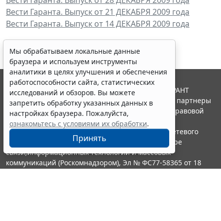
Вести Гаранта. Выпуск от 21 ДЕКАБРЯ 2009 года
Вести Гаранта. Выпуск от 14 ДЕКАБРЯ 2009 года
Мы обрабатываем локальные данные
браузера и используем инструменты
аналитики в целях улучшения и обеспечения
работоспособности сайта, статистических
© ООО "НПП "ГАРАНТ-СЕРВИС", 2026. Система ГАРАНТ
исследований и обзоров. Вы можете
выпускается с 1990 года. Компания "Гарант" и ее партнеры
запретить обработку указанных данных в
являются участниками Российской ассоциации правовой
настройках браузера. Пожалуйста,
информации ГАРАНТ.
ознакомьтесь с условиями их обработки
.
Портал ГАРАНТ.РУ зарегистрирован в качестве сетевого
Принять
издания Федеральной службой по надзору в сфере
связи,информационных технологий и массовых
коммуникаций (Роскомнадзором), Эл № ФС77-58365 от 18
июня 2014 года.
16+
Контакты
8-800-200-88-88