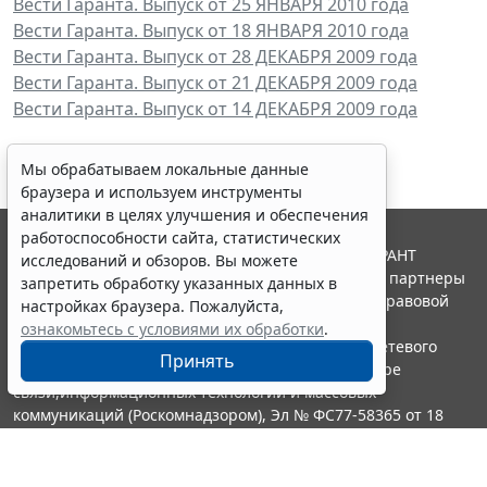
Вести Гаранта. Выпуск от 25 ЯНВАРЯ 2010 года
Вести Гаранта. Выпуск от 18 ЯНВАРЯ 2010 года
Вести Гаранта. Выпуск от 28 ДЕКАБРЯ 2009 года
Вести Гаранта. Выпуск от 21 ДЕКАБРЯ 2009 года
Вести Гаранта. Выпуск от 14 ДЕКАБРЯ 2009 года
Мы обрабатываем локальные данные
браузера и используем инструменты
аналитики в целях улучшения и обеспечения
работоспособности сайта, статистических
© ООО "НПП "ГАРАНТ-СЕРВИС", 2026. Система ГАРАНТ
исследований и обзоров. Вы можете
выпускается с 1990 года. Компания "Гарант" и ее партнеры
запретить обработку указанных данных в
являются участниками Российской ассоциации правовой
настройках браузера. Пожалуйста,
информации ГАРАНТ.
ознакомьтесь с условиями их обработки
.
Портал ГАРАНТ.РУ зарегистрирован в качестве сетевого
Принять
издания Федеральной службой по надзору в сфере
связи,информационных технологий и массовых
коммуникаций (Роскомнадзором), Эл № ФС77-58365 от 18
июня 2014 года.
16+