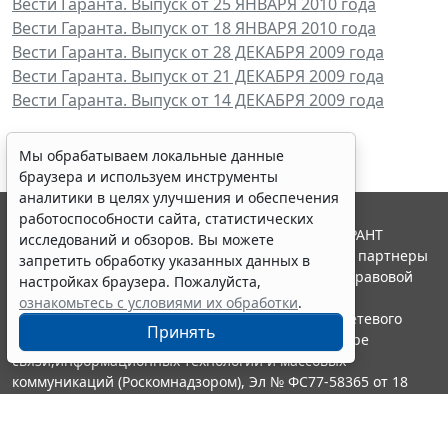
Вести Гаранта. Выпуск от 25 ЯНВАРЯ 2010 года
Вести Гаранта. Выпуск от 18 ЯНВАРЯ 2010 года
Вести Гаранта. Выпуск от 28 ДЕКАБРЯ 2009 года
Вести Гаранта. Выпуск от 21 ДЕКАБРЯ 2009 года
Вести Гаранта. Выпуск от 14 ДЕКАБРЯ 2009 года
Мы обрабатываем локальные данные
браузера и используем инструменты
аналитики в целях улучшения и обеспечения
работоспособности сайта, статистических
© ООО "НПП "ГАРАНТ-СЕРВИС", 2026. Система ГАРАНТ
исследований и обзоров. Вы можете
выпускается с 1990 года. Компания "Гарант" и ее партнеры
запретить обработку указанных данных в
являются участниками Российской ассоциации правовой
настройках браузера. Пожалуйста,
информации ГАРАНТ.
ознакомьтесь с условиями их обработки
.
Портал ГАРАНТ.РУ зарегистрирован в качестве сетевого
Принять
издания Федеральной службой по надзору в сфере
связи,информационных технологий и массовых
коммуникаций (Роскомнадзором), Эл № ФС77-58365 от 18
июня 2014 года.
16+