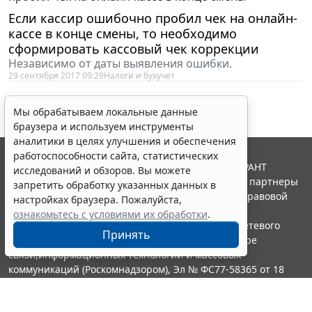
Если кассир ошибочно пробил чек на онлайн-
кассе в конце смены, то необходимо
сформировать кассовый чек коррекции
Независимо от даты выявления ошибки.
29 сентября 2017 09:29
Налоги и бухучет
Мы обрабатываем локальные данные
браузера и используем инструменты
аналитики в целях улучшения и обеспечения
работоспособности сайта, статистических
© ООО "НПП "ГАРАНТ-СЕРВИС", 2026. Система ГАРАНТ
исследований и обзоров. Вы можете
выпускается с 1990 года. Компания "Гарант" и ее партнеры
запретить обработку указанных данных в
являются участниками Российской ассоциации правовой
настройках браузера. Пожалуйста,
информации ГАРАНТ.
ознакомьтесь с условиями их обработки
.
Портал ГАРАНТ.РУ зарегистрирован в качестве сетевого
Принять
издания Федеральной службой по надзору в сфере
связи,информационных технологий и массовых
коммуникаций (Роскомнадзором), Эл № ФС77-58365 от 18
июня 2014 года.
16+