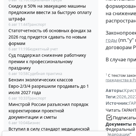
формировани
Скидку в 50% на эвакуацию машины
предложили ввести за быструю оплату
на снижение
штрафа
распростран
6 авг 11:44
Транспорт
Статотчетность об основных фондах за
Законопроек
2026 год придется сдавать по новым
годы
(пп."у"
формам
договорам Р
6 авг 11:19
Бюджетный учет
Суд поддержал снижение работнику
В случае при
премии к профессиональному
празднику
6 авг 10:58
Судебная практика
1
С текстом зако
Бензин экологических классов
гражданства в 
Евро-2/3/4 разрешили продавать до 1
Авторы:
Крис
июля 2027 года
Теги:
2026
,
202
6 авг 10:33
Транспорт
Источник:
ГАР
Минстрой России разъяснил порядок
Читать ГАРАНТ
корректировки проектной
документации и сметы
Подписать
6 авг 10:04
Бизнес
Документы п
Вступил в силу стандарт медицинской
Федеральный з
Федерации
"
помощи детям при иммунной