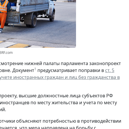
23RF.com
смотрение нижней палаты парламента законопроект
1
овне. Документ
предусматривает поправки в
ст. 5
чете иностранных граждан и лиц без гражданства в
проекту, высшие должностные лица субъектов РФ
ностранцев по месту жительства и учета по месту
ий.
отчики объясняют потребностью в противодействии
чается, что мера направлена на борьбу с