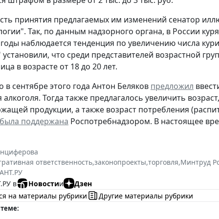
 штрафом в размере от 2 тыс. до 3 тыс. руб.
ть принятия предлагаемых им изменений сенатор иллю
огии". Так, по данным надзорного органа, в России кур
 годы наблюдается тенденция по увеличению числа ку
 установили, что среди представителей возрастной груп
ца в возрасте от 18 до 20 лет.
о в сентябре этого года Антон Беляков
предложил
ввест
 алкоголя. Тогда также предлагалось увеличить возраст
жащей продукции, а также возраст потребления (распити
была поддержана
Роспотребнадзором. В настоящее вре
Анциферова
ративная ответственность
,
законопроекты
,
торговля
,
Минтруд Р
АНТ.РУ
.РУ в
Новости
и
Дзен
ся на материалы рубрики
Другие материалы рубрики
 теме: