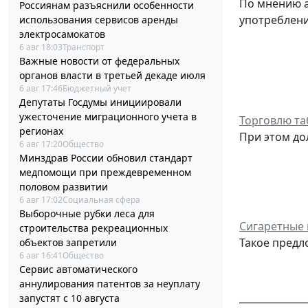
По мнению а
Россиянам разъяснили особенности
употреблени
использования сервисов аренды
электросамокатов
6 авг 18:03
Транспорт
Важные новости от федеральных
органов власти в третьей декаде июля
6 авг 17:46
Бюджетный учет
Депутаты Госдумы инициировали
ужесточение миграционного учета в
Торговлю та
регионах
При этом до
6 авг 17:20
Общество
Минздрав России обновил стандарт
медпомощи при преждевременном
половом развитии
6 авг 17:02
Социальная сфера
Выборочные рубки леса для
Сигаретные 
строительства рекреационных
Такое предл
объектов запретили
6 авг 16:41
Общество
Сервис автоматического
аннулирования патентов за неуплату
______________
запустят с 10 августа