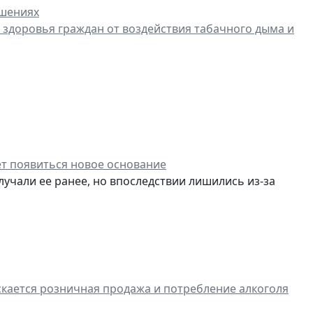
ушениях
 здоровья граждан от воздействия табачного дыма и
ет появиться новое
основание
лучали ее ранее, но впоследствии лишились из-за
пускается розничная продажа и потребление алкоголя