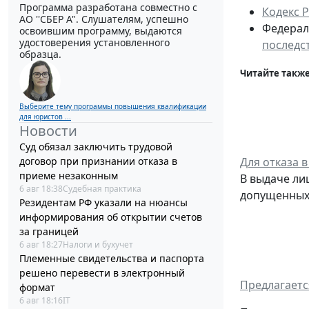
Программа разработана совместно с
Кодекс 
АО ''СБЕР А". Слушателям, успешно
Федераль
освоившим программу, выдаются
удостоверения установленного
последс
образца.
Читайте также
Выберите тему программы повышения квалификации
для юристов ...
Новости
Суд обязал заключить трудовой
договор при признании отказа в
Для отказа 
приеме незаконным
В выдаче ли
6 авг 18:38
Судебная практика
допущенных
Резидентам РФ указали на нюансы
информирования об открытии счетов
за границей
6 авг 18:27
Налоги и бухучет
Племенные свидетельства и паспорта
решено перевести в электронный
Предлагаетс
формат
6 авг 18:16
IT