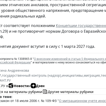
ем этнических анклавов, пространственной сегрегацией
 уровня общественного напряжения, предотвращение 
ения радикальных идей.
т соответствует положениям
Концепции государственн
 п.29) и не противоречит нормам Договора о Евразий
Ф.
нятия документ вступит в силу с 1 марта 2027 года.
нопроекта № 1308965-8 "
О внесении изменений в статью 5 Федерального 
Российской Федерации
" и материалами к нему можно ознакомиться на оф
тина Андреенкова
7
,
государственный контроль (надзор)
,
инициативы
,
миграция
,
те
АНТ.РУ
.РУ в
Новости
и
Дзен
ся на материалы рубрики
Другие материалы рубрики
о теме:
акон от 18 июля 2006 г. № 109-ФЗ "
О миграционном учете инос