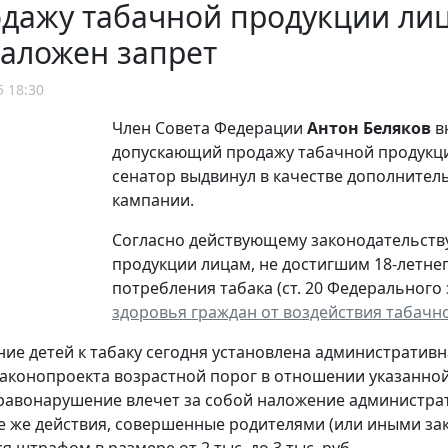
дажу табачной продукции лиц
наложен запрет
5 18:30
Член Совета Федерации
Антон Беляков
в
допускающий продажу табачной продукции
сенатор выдвинул в качестве дополните
кампании.
Согласно действующему законодательств
продукции лицам, не достигшим 18-летнег
потребления табака (ст. 20 Федерального 
здоровья граждан от воздействия табачн
ие детей к табаку сегодня установлена административн
аконопроекта возрастной порог в отношении указанной
равонарушение влечет за собой наложение администрати
а те же действия, совершенные родителями (или иными 