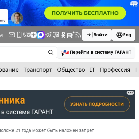
м
Войти
Eng
Перейти в систему ГАРАНТ
ование
Транспорт
Общество
IT
Профессия
П
оложе 21 года может быть наложен запрет