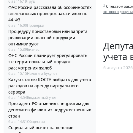
6 авг 16:19
Труд
1
С текстом зако
ФАС России рассказала об особенностях
которого допуск
внеплановых проверок заказчиков по
44-ФЗ
6 авг 16:00
Проверки
Процедуру приостановки или запрета
реализации опасной продукции
Депут
оптимизируют
6 авг 15:39
Бизнес
учета 
ФНС России планирует урегулировать
экстерриториальный порядок
6 августа 2026
рассмотрения жалоб
6 авг 15:15
Налоги и бухучет
Какую статью КОСГУ выбрать для учета
расходов на аренду виртуального
сервера
6 авг 14:54
Бюджетный учет
Президент РФ отменил спецрежим для
депозитов физлиц из недружественных
стран
6 авг 14:31
Общество
Социальный вычет на лечение