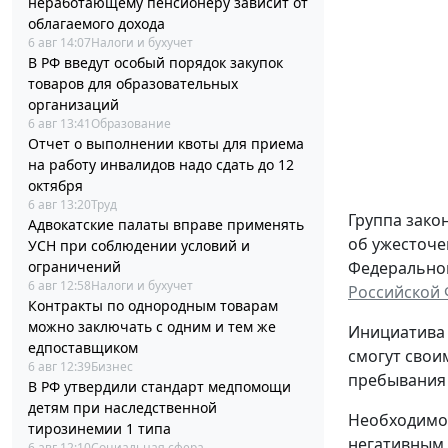
неработающему пенсионеру зависит от
облагаемого дохода
6 авг 14:07
Налоги и бухучет
В РФ введут особый порядок закупок
товаров для образовательных
организаций
6 авг 13:41
Образование
Отчет о выполнении квоты для приема
на работу инвалидов надо сдать до 12
октября
6 авг 13:20
Труд
Группа зако
Адвокатские палаты вправе применять
об ужесточе
УСН при соблюдении условий и
ограничений
Федерального
6 авг 12:58
Налоги и бухучет
Российской
Контракты по однородным товарам
можно заключать с одним и тем же
Инициатива 
едпоставщиком
смогут свои
6 авг 12:39
Бизнес
пребывания 
В РФ утвердили стандарт медпомощи
детям при наследственной
Необходимос
тирозинемии 1 типа
негативным 
6 авг 12:10
Социальная сфера