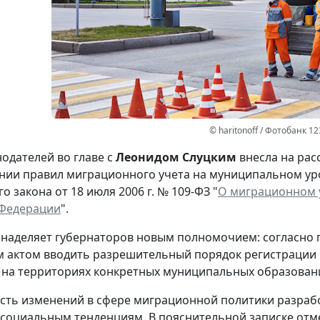
© haritonoff / Фотобанк 1
нодателей во главе с
Леонидом Слуцким
внесла на рас
нии правил миграционного учета на муниципальном ур
 закона от 18 июля 2006 г. № 109-ФЗ "
О миграционном у
 Федерации
".
наделяет губернаторов новым полномочием: согласно 
м актом вводить разрешительный порядок регистрации и
на территориях конкретных муниципальных образован
ть изменений в сфере миграционной политики разраб
социальным тенденциям. В пояснительной записке отме