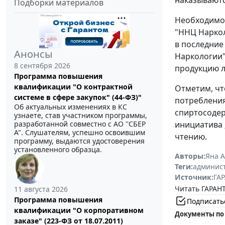
наказываются
Подборки материалов
Необходимос
"ННЦ Наркол
в последние
Анонсы
Наркологии"
8 сентября 2026
продукцию ли
Программа повышения
квалификации "О контрактной
Отметим, чт
системе в сфере закупок" (44-ФЗ)"
потребления
Об актуальных изменениях в КС
спиртосодер
узнаете, став участником программы,
разработанной совместно с АО ''СБЕР
инициатива
А". Слушателям, успешно освоившим
чтению.
программу, выдаются удостоверения
установленного образца.
Авторы:
Яна 
Теги:
админист
Источник:
ГАР
Читать ГАРАНТ
11 августа 2026
Программа повышения
Подписать
квалификации "О корпоративном
Документы по
заказе" (223-ФЗ от 18.07.2011)