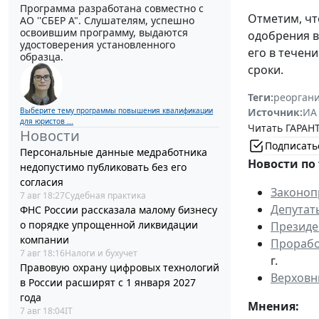
Программа разработана совместно с
Отметим, чт
АО ''СБЕР А". Слушателям, успешно
освоившим программу, выдаются
одобрения в
удостоверения установленного
его в течен
образца.
сроки.
Теги:
реоргани
Источник:
ИА
Выберите тему программы повышения квалификации
для юристов ...
Читать ГАРАНТ
Новости
Подписать
Персональные данные медработника
Новости по 
недопустимо публиковать без его
согласия
Законоп
7 авг 18:27
Судебная практика
Депутат
ФНС России рассказала малому бизнесу
о порядке упрощенной ликвидации
Президе
компании
Прорабо
7 авг 18:16
Налоги и бухучет
г.
Правовую охрану цифровых технологий
Верховн
в России расширят с 1 января 2027
года
Мнения:
7 авг 18:04
IT