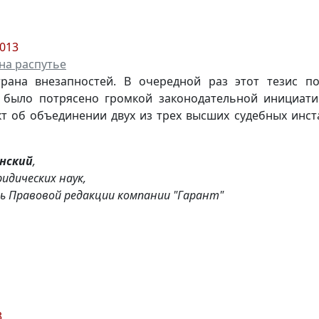
2013
на распутье
трана внезапностей. В очередной раз этот тезис по
 было потрясено громкой законодательной инициатив
т об объединении двух из трех высших судебных инс
анский
,
идических наук,
ь Правовой редакции компании "Гарант"
3