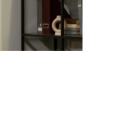
123RF.com
ознаграждения адвоката за оказание юридической
й комиссии о присвоении претенденту статуса
6 г., протокол № 15
).
шения об оказании юридической помощи о размере