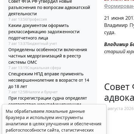
Совет ФПА РФ утвердил новые
Формировани
разъяснения по вопросам адвокатской
деятельности
21 июня 201
7 авг 13:56
Профессия
Владимир Пу
Каким документом оформить
реклассификацию задолженности
суда.
подотчетного лица
Владимир Б
7 авг 13:37
Бюджетный учет
Определены особенности включения
старший юри
частных медорганизаций в реестр
системы ОМС
7 авг 13:19
Социальная сфера
Спецрежим НПД вправе применять
несовершеннолетние в возрасте от 14
Совет 
до 18 лет
7 авг 12:58
Налоги и бухучет
адвока
При госрегистрации судна определят
соответствие идентифицирующим
7 августа 2026
признакам
Мы обрабатываем локальные данные
7 авг 12:34
Транспорт
браузера и используем инструменты
В Госдуме предложили заменить ЕГЭ
аналитики в целях улучшения и обеспечения
аттестацией в форме государственного
работоспособности сайта, статистических