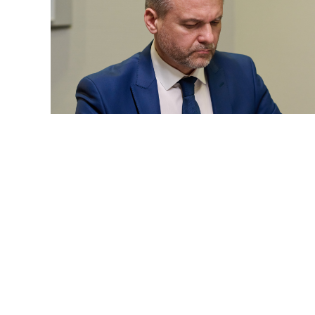
© pressmaster / Фотобанк 
 касаются вопросов определения рыночного размера в
акже порядка аннулирования решения квалификационно
зъяснения, утв. решением Совета ФПА РФ от 30 июля 202
, по мнению ФПА РФ, в связи с тем, что условие согла