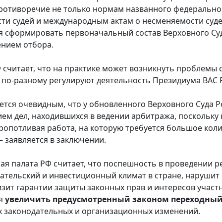
ротиворечие не только нормам названного федеральног
ти судей и международным актам о несменяемости судей
я сформировать первоначальный состав Верховного Суд
ением отбора.
 считает, что на практике может возникнуть проблемы
по-разному регулируют деятельность Президиума ВАС 
ется очевидным, что у обновленного Верховного Суда 
ем дел, находившихся в ведении арбитража, поскольку 
ропотливая работа, на которую требуется большое кол
– заявляется в заключении.
я палата РФ считает, что поспешность в проведении 
тельский и инвестиционный климат в стране, нарушит
изит гарантии защиты законных прав и интересов участн
ся
увеличить предусмотренный законом переходный
 законодательных и организационных изменений.