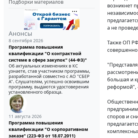
Подборки материалов
возникнет п
независимос
предлагаетс
а не провед
Анонсы
8 сентября 2026
Также ОП РФ
Программа повышения
совершенно 
квалификации "О контрактной
системе в сфере закупок" (44-ФЗ)"
"Представля
Об актуальных изменениях в КС
узнаете, став участником программы,
рассмотрени
разработанной совместно с АО ''СБЕР
большая и к
А". Слушателям, успешно освоившим
реформой", 
программу, выдаются удостоверения
установленного образца.
Общественна
предпринима
споров и сн
11 августа 2026
Программа повышения
предлагает
квалификации "О корпоративном
комплексных
заказе" (223-ФЗ от 18.07.2011)