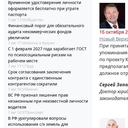
Временное удостоверение личности
оформляется бесплатно при утрате
паспорта
7 авг 17:55
Общество
Финансовый порог для обязательного
16 октября 
аудита некоммерческих фондов
увеличили
Новый Верх
7 авг 17:36
Налоги и бухучет
При приняти
С 1 февраля 2027 года заработает ГОСТ
упоминания 
по психосоциальным рискам на
по проекту 
рабочем месте
предполагал
7 авг 17:11
Труд
Срок согласования заключения
должное отр
контракта с единственным
контрагентом сократили
Сергей Зап
7 авг 16:55
Бизнес
Доктор юрид
ВС РФ признал лишение прав
законодател
незаконным при неизвестной личности
водителя
7 авг 16:37
Транспорт
В РФ урегулировали вопросы
использования с/х земель для