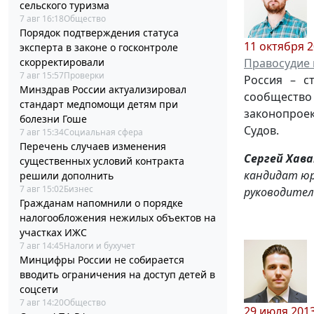
сельского туризма
7 авг 16:18
Общество
Порядок подтверждения статуса
11 октября 
эксперта в законе о госконтроле
Правосудие 
скорректировали
7 авг 15:57
Проверки
Россия – с
Минздрав России актуализировал
сообщество
стандарт медпомощи детям при
законопроек
болезни Гоше
Судов.
7 авг 15:34
Социальная сфера
Перечень случаев изменения
Сергей Хав
существенных условий контракта
кандидат юр
решили дополнить
7 авг 15:02
Бизнес
руководител
Гражданам напомнили о порядке
налогообложения нежилых объектов на
участках ИЖС
7 авг 14:45
Налоги и бухучет
Минцифры России не собирается
вводить ограничения на доступ детей в
соцсети
7 авг 14:20
Общество
29 июля 201