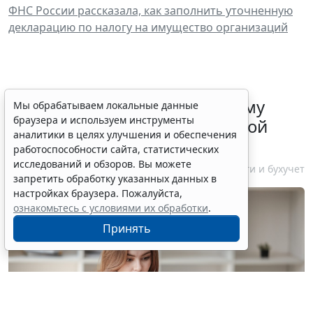
ФНС России рассказала, как заполнить уточненную
декларацию по налогу на имущество организаций
ФНС России рассказала малому
Мы обрабатываем локальные данные
браузера и используем инструменты
бизнесу о порядке упрощенной
аналитики в целях улучшения и обеспечения
ликвидации компании
работоспособности сайта, статистических
исследований и обзоров. Вы можете
7 августа 2026 18:16
Налоги и бухучет
запретить обработку указанных данных в
настройках браузера. Пожалуйста,
ознакомьтесь с условиями их обработки
.
Принять