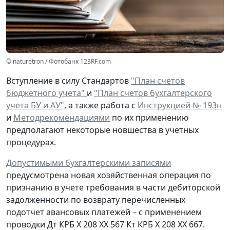
© naturetron / Фотобанк 123RF.com
Вступление в силу Стандартов
"План счетов
бюджетного учета"
и
"План счетов бухгалтерского
учета БУ и АУ"
, а также работа с
Инструкцией № 193н
и
Методрекомендациями
по их применению
предполагают некоторые новшества в учетных
процедурах.
Допустимыми бухгалтерскими записями
предусмотрена
новая
хозяйственная операция по
признанию
в учете
требования
в части дебиторской
задолженности
по возврату
перечисленных
подотчет авансовых платежей – с применением
проводки
Дт
КРБ Х 208 ХХ 567
Кт
КРБ Х 208 ХХ 667.