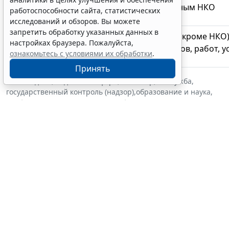
Предоставление субсидий
иным НКО
работоспособности сайта, статистических
исследований и обзоров. Вы можете
запретить обработку указанных данных в
Предоставление субсидий
юрлицам (кроме НКО)
настройках браузера. Пожалуйста,
физлицам
– производителям товаров, работ, у
ознакомьтесь с условиями их обработки
.
Принять
Теги:
бюджет
,
бюджетная сфера
,
госсектор
,
госслужба
,
государственный контроль (надзор)
,
образование и наука
,
профессия
,
Минтруд России
,
Минфин России
Источник:
Система ГАРАНТ
Перепечатка
Читать ГАРАНТ.РУ в
Новости
и
Дзен
Документы по теме:
Бюджетный кодекс (БК РФ)
Читайте также:
По каким кодам КВР и КОСГУ оплатить штраф руководителю
бюджетного учреждения
С 2027 года введут КВР для учета расходов на покупки по
электронному сертификату
Минфин России подготовил таблицы увязок подразделов и
КВР для бюджетов – 2027
Расходы на обеспечение инвалидов техсредствами можно