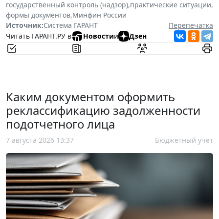
государственный контроль (надзор)
,
практические ситуации
,
формы документов
,
Минфин России
Источник:
Система ГАРАНТ
Перепечатка
Читать ГАРАНТ.РУ в
Новости
и
Дзен
Каким документом оформить
реклассификацию задолженности
подотчетного лица
7 августа 2026 13:37
Бюджетный учет