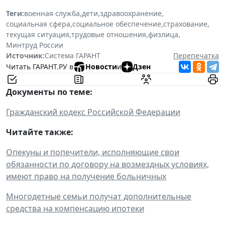
Теги:
военная служба
,
дети
,
здравоохранение
,
социальная сфера
,
социальное обеспечение
,
страхование
,
текущая ситуация
,
трудовые отношения
,
физлица
,
Минтруд России
Источник:
Система ГАРАНТ
Перепечатка
Читать ГАРАНТ.РУ в
Новости
и
Дзен
Документы по теме:
Гражданский кодекс Российской Федерации
Читайте также:
Опекуны и попечители, исполняющие свои
обязанности по договору на возмездных условиях,
имеют право на получение больничных
Многодетные семьи получат дополнительные
средства на компенсацию ипотеки