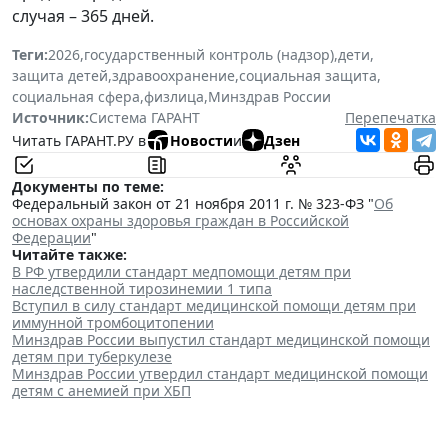
случая – 365 дней.
Теги:
2026
,
государственный контроль (надзор)
,
дети
,
защита детей
,
здравоохранение
,
социальная защита
,
социальная сфера
,
физлица
,
Минздрав России
Источник:
Система ГАРАНТ
Перепечатка
Читать ГАРАНТ.РУ в
Новости
и
Дзен
Документы по теме:
Федеральный закон от 21 ноября 2011 г. № 323-ФЗ "
Об
основах охраны здоровья граждан в Российской
Федерации
"
Читайте также:
В РФ утвердили стандарт медпомощи детям при
наследственной тирозинемии 1 типа
Вступил в силу стандарт медицинской помощи детям при
иммунной тромбоцитопении
Минздрав России выпустил стандарт медицинской помощи
детям при туберкулезе
Минздрав России утвердил стандарт медицинской помощи
детям с анемией при ХБП