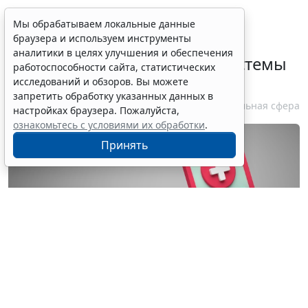
Определены особенности
Мы обрабатываем локальные данные
браузера и используем инструменты
включения частных
аналитики в целях улучшения и обеспечения
медорганизаций в реестр системы
работоспособности сайта, статистических
ОМС
исследований и обзоров. Вы можете
запретить обработку указанных данных в
7 августа 2026 13:19
Социальная сфера
настройках браузера. Пожалуйста,
ознакомьтесь с условиями их обработки
.
Принять
© wellyans / Фотобанк 123RF.com