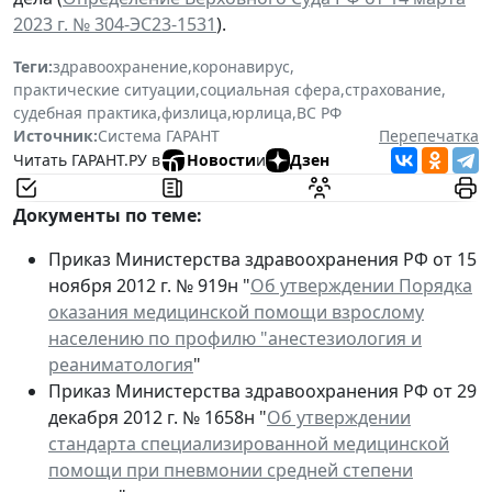
2023 г. № 304-ЭС23-1531
).
Теги:
здравоохранение
,
коронавирус
,
практические ситуации
,
социальная сфера
,
страхование
,
судебная практика
,
физлица
,
юрлица
,
ВС РФ
Источник:
Система ГАРАНТ
Перепечатка
Читать ГАРАНТ.РУ в
Новости
и
Дзен
Документы по теме:
Приказ Министерства здравоохранения РФ от 15
ноября 2012 г. № 919н "
Об утверждении Порядка
оказания медицинской помощи взрослому
населению по профилю "анестезиология и
реаниматология
"
Приказ Министерства здравоохранения РФ от 29
декабря 2012 г. № 1658н "
Об утверждении
стандарта специализированной медицинской
помощи при пневмонии средней степени