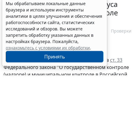
Порядок подтверждения статуса
Мы обрабатываем локальные данные
браузера и используем инструменты
эксперта в законе о госконтроле
аналитики в целях улучшения и обеспечения
скорректировали
работоспособности сайта, статистических
исследований и обзоров. Вы можете
7 августа 2026 15:57
Проверки
запретить обработку указанных данных в
настройках браузера. Пожалуйста,
ознакомьтесь с условиями их обработки
.
Принять
© ginasanders / Фотобанк 123RF.com
1 марта 2027 года вступят в силу поправки в
ст. 33
Федерального закона "О государственном контроле