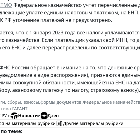
КТМО
Федеральное казначейство учтет перечисленные
одлежащие уплате единым налоговым платежом, на ЕНП
К РФ уточнение платежей не предусмотрено.
ется, что с 1 января 2023 года все налоги уплачиваютс
о казначейства. Если плательщик указал свой ИНН, то д
 его ЕНС и далее перераспределены по соответствующи
 ФНС России обращает внимание на то, что денежные ср
уведомление в виде распоряжения), признаются едины
мки совокупной обязанности, имеющейся на ЕНС на дат
сбору, авансовому платежу по налогу, страховому взносу
ги, сборы, взносы
,
формы документов
,
Федеральное казначейст
стема ГАРАНТ
.РУ в
Новости
и
Дзен
ся на материалы рубрики
Другие материалы рубрики
по теме: