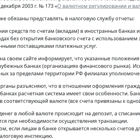
 декабря 2003 г. № 173 «
О валютном регулировании и ва
кже обязаны представлять в налоговую службу отчеты:
нии средств по счетам (вкладам) в иностранных банках 
одах без открытия банковского счета с использованием
нными поставщиками платежных услуг.
на своем сайте информирует, что указанные положения
рубежных банках (организациях финансового рынка). Ис
ых за пределами территории РФ филиалах уполномоче
рганы разъясняют, что в отношении оформления гражд
банках расчетная система имеет свои особенности. Банк
в соответствующей валюте (все счета привязаны к одной
денег в любой валюте происходит на депозит, а списание
ся при необходимости осуществления транзакции.
ом, если лицам в банке открывается несколько счетов д
алоговую инспекцию.