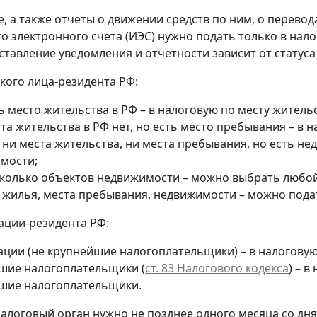
, а также отчеты о движении средств по ним, о перевод
о электронного счета (ИЭС) нужно подать только в нал
ставление уведомления и отчетности зависит от статуса
кого лица-резидента РФ:
ь место жительства в РФ – в налоговую по месту жительс
та жительства в РФ нет, но есть место пребывания – в 
 ни места жительства, ни места пребывания, но есть н
мости;
сколько объектов недвижимости – можно выбрать любой 
т жилья, места пребывания, недвижимости – можно пода
ации-резидента РФ:
ации (не крупнейшие налогоплательщики) – в налогову
шие налогоплательщики (
ст. 83 Налогового кодекса
) – 
шие налогоплательщики.
алоговый орган нужно не позднее одного месяца со дня 