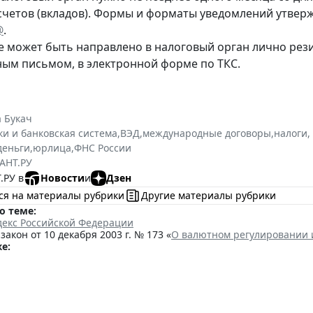
счетов (вкладов). Формы и форматы уведомлений утве
@
.
 может быть направлено в налоговый орган лично рез
ным письмом, в электронной форме по ТКС.
 Букач
ки и банковская система
,
ВЭД
,
международные договоры
,
налоги,
деньги
,
юрлица
,
ФНС России
АНТ.РУ
.РУ в
Новости
и
Дзен
ся на материалы рубрики
Другие материалы рубрики
о теме:
декс Российской Федерации
акон от 10 декабря 2003 г. № 173 «
О валютном регулировании 
е: