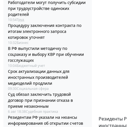
Работодатели могут получить субсидии
при трудоустройстве одиноких
родителей
10:54
Труд
Процедуру заключения контракта по
итогам электронного запроса
котировок уточнят
10:32
Бизнес
В РФ выпустили методичку по
соцзаказу и выбору КВР при обучении
госслужащих
10:04
Бюджетный учет
Срок актуализации данных для
иностранных производителей
медизделий продлили
09:30
Социальная сфера
Суд обязал заключить трудовой
договор при признании отказа в
приеме незаконным
6 авг 18:38
Судебная практика
Резидентам РФ указали на нюансы
Резиденты Р
информирования об открытии счетов
иностранных