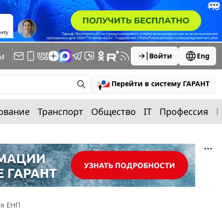
м
Войти
Eng
Перейти в систему ГАРАНТ
ование
Транспорт
Общество
IT
Профессия
П
ия ЕНП