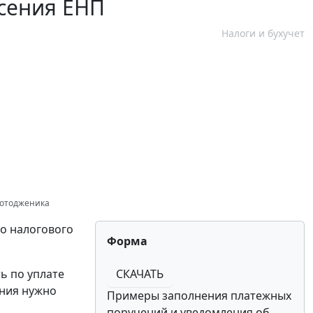
сения ЕНП
Налоги и бухучет
Фотодженика
го налогового
Форма
ь по уплате
СКАЧАТЬ
ения нужно
Примеры заполнения платежных
поручений и уведомления об