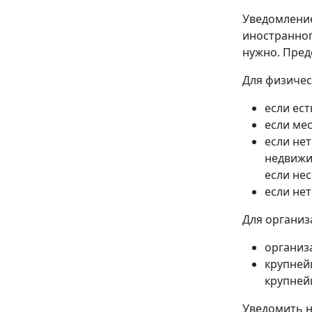
Уведомление
иностранног
нужно. Пред
Для физичес
если ест
если мес
если нет
недвижи
если не
если не
Для организ
организ
крупней
крупней
Уведомить н