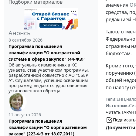
Подборки материалов
значения
О
средства, п
редакцией Н
Также отмеча
Анонсы
Федеральног
8 сентября 2026
отражены на
Программа повышения
квалификации "О контрактной
бюджетам.
системе в сфере закупок" (44-ФЗ)"
Об актуальных изменениях в КС
Кроме того,
узнаете, став участником программы,
поручению (
разработанной совместно с АО ''СБЕР
общей недои
А". Слушателям, успешно освоившим
программу, выдаются удостоверения
по налогу (
установленного образца.
Теги:
ЕНП
,
нало
Источник:
Си
Читать ГАРАНТ
11 августа 2026
Подписать
Программа повышения
Документы 
квалификации "О корпоративном
заказе" (223-ФЗ от 18.07.2011)