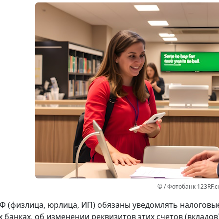
© / Фотобанк 123RF.
Ф (физлица, юрлица, ИП) обязаны уведомлять налоговые 
 банках, об изменении реквизитов этих счетов (вкладов