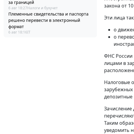
за границей
закона от 10
6 авг 18:27
Налоги и бухучет
Племенные свидетельства и паспорта
Эти лица та
решено перевести в электронный
формат
о движе
6 авг 18:16
IT
о перев
иностра
ФНС России 
лицами в за
расположенн
Налоговые о
зарубежных 
депозитные 
Зачисление 
перечисляют
Таким образ
уведомить н