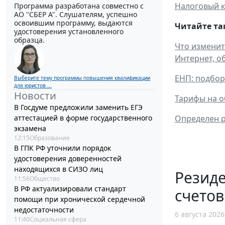
Налоговый к
Программа разработана совместно с
АО ''СБЕР А". Слушателям, успешно
освоившим программу, выдаются
Читайте та
удостоверения установленного
образца.
Что изменит
Интернет, о
ЕНП: подбор
Выберите тему программы повышения квалификации
для юристов ...
Новости
Тарифы на о
В Госдуме предложили заменить ЕГЭ
Определен р
аттестацией в форме государственного
экзамена
12:15
Образование
В ГПК РФ уточнили порядок
удостоверения доверенностей
находящихся в СИЗО лиц
Резид
11:56
Общество
В РФ актуализировали стандарт
счетов
помощи при хронической сердечной
недостаточности
6 августа 2026
11:40
Социальная сфера