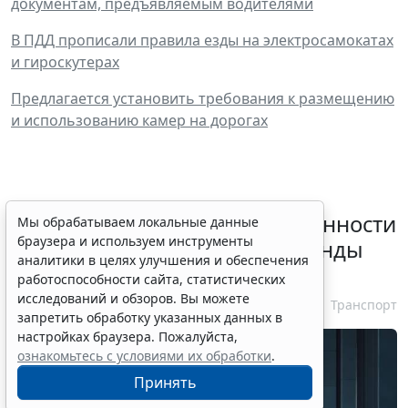
документам, предъявляемым водителями
В ПДД прописали правила езды на электросамокатах
и гироскутерах
Предлагается установить требования к размещению
и использованию камер на дорогах
Россиянам разъяснили особенности
Мы обрабатываем локальные данные
браузера и используем инструменты
использования сервисов аренды
аналитики в целях улучшения и обеспечения
электросамокатов
работоспособности сайта, статистических
исследований и обзоров. Вы можете
6 августа 2026 18:03
Транспорт
запретить обработку указанных данных в
настройках браузера. Пожалуйста,
ознакомьтесь с условиями их обработки
.
Принять