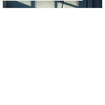
© ss0937943562 / Фотобанк 123RF.com
Роспотребнадзор рассказал, на что обратить
внимание при использовании системы кикшеринга.
В частности, потребителям следует ознакомиться с
пользовательским соглашением, тарифами,
правилами эксплуатации транспортного средства и
порядком списания денег. Публикация размещена на
официальном сайте службы.
Важно помнить, что условия пользовательского
соглашения не могут ограничивать права
потребителя. Так, согласно
ст. 16
Закона РФ от 7