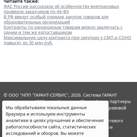
Читайте также:
ФАС России рассказала об особенностях внеплановых
проверок заказчиков по 44-ФЗ
В РФ введут особый порядок закупок товаров для
образовательных организаций
Контракты по однородным товарам можно заключать с
одним и тем же едпоставщиком
Максимальную цену контракта при закупках у СМП и СОНО
повысят до 30 млн руб.
© ООО "НПП "ГАРАНТ-СЕРВИС", 2026. Система ГАРАНТ
выпускается с 1990 года. Компания "Гарант" и ее партнеры
Мы обрабатываем локальные данные
являются участниками Российской ассоциации правовой
браузера и используем инструменты
информации ГАРАНТ.
аналитики в целях улучшения и обеспечения
Портал ГАРАНТ.РУ зарегистрирован в качестве сетевого
работоспособности сайта, статистических
издания Федеральной службой по надзору в сфере
исследований и обзоров. Вы можете
связи,информационных технологий и массовых