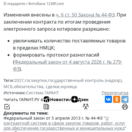
© mayaporto / Фотобанк 123RF.com
Изменения внесены в
ч. 6 ст. 50 Закона № 44-ФЗ
. При
заключении контракта по итогам проведения
электронного запроса котировок разрешено:
увеличивать количество поставляемых товаров
в пределах НМЦК;
формировать протокол разногласий
(
Федеральный закон от 4 августа 2026 г. № 279-
ФЗ
).
Теги:
2027
,
госзакупки
,
государственный контроль (надзор)
,
МСБ
,
обязательства, сделки
,
юрлица
Источник:
Система ГАРАНТ
Перепечатка
Читать ГАРАНТ.РУ в
Новости
и
Дзен
Документы по теме:
Федеральный закон от 5 апреля 2013 г. № 44-ФЗ "
О
контрактной системе в сфере закупок товаров, работ, услуг
для обеспечения государственных и муниципальных нужд
"