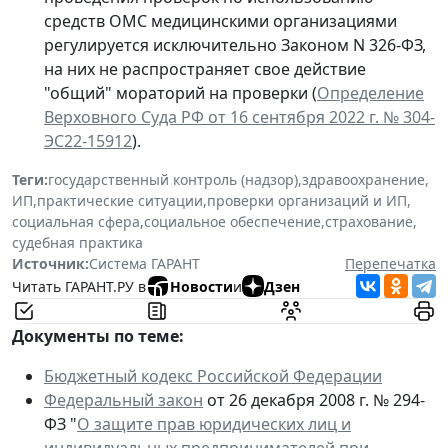
средств ОМС медицинскими организациями
регулируется исключительно Законом N 326-ФЗ,
на них не распространяет свое действие
"общий" мораторий на проверки (
Определение
Верховного Суда РФ от 16 сентября 2022 г. № 304-
ЭС22-15912
).
Теги:
государственный контроль (надзор)
,
здравоохранение
,
ИП
,
практические ситуации
,
проверки организаций и ИП
,
социальная сфера
,
социальное обеспечение
,
страхование
,
судебная практика
Источник:
Система ГАРАНТ
Перепечатка
Читать ГАРАНТ.РУ в
Новости
и
Дзен
Документы по теме:
Бюджетный кодекс Российской Федерации
Федеральный закон
от 26 декабря 2008 г. № 294-
ФЗ "
О защите прав юридических лиц и