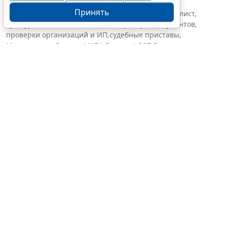
государственный контроль (надзор)
,
Принять
исполнительное производство
,
исполнительный лист
,
культура
,
обязательства, сделки
,
проверка документов
,
проверки организаций и ИП
,
судебные приставы
,
Минкультуры России
,
ФМБА России
,
ФССП России
Источник:
Система ГАРАНТ
Перепечатка
Читать ГАРАНТ.РУ в
Новости
и
Дзен
Документы по теме:
Бюджетный кодекс Российской Федерации
Читайте также:
Правительство РФ утвердило правила проведения
казначейского мониторинга
КБК 2027. Учет грантов. Отмена штрафов. Нецелевка при
ОСАГО
Важные новости для юриста и управленца бюджетной
сферы в июле 2026 года
Самые важные новости июля 2026 года для бухгалтера и
экономиста