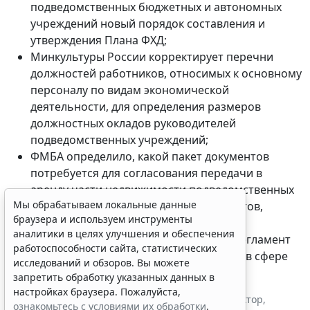
подведомственных бюджетных и автономных
учреждений новый порядок составления и
утверждения Плана ФХД;
Минкультуры России корректирует перечни
должностей работников, относимых к основному
персоналу по видам экономической
деятельности, для определения размеров
должностных окладов руководителей
подведомственных учреждений;
ФМБА определило, какой пакет документов
потребуется для согласования передачи в
аренду части недвижимости подведомственных
Мы обрабатываем локальные данные
учреждений для размещения банкоматов,
браузера и используем инструменты
торговых автоматов и т.п.;
аналитики в целях улучшения и обеспечения
в ФССП вступил в силу обновленный Регламент
работоспособности сайта, статистических
проведения ведомственного контроля в сфере
исследований и обзоров. Вы можете
закупок.
запретить обработку указанных данных в
настройках браузера. Пожалуйста,
Теги:
бюджет
,
бюджетная сфера
,
госзакупки
,
госсектор
,
ознакомьтесь с условиями их обработки
.