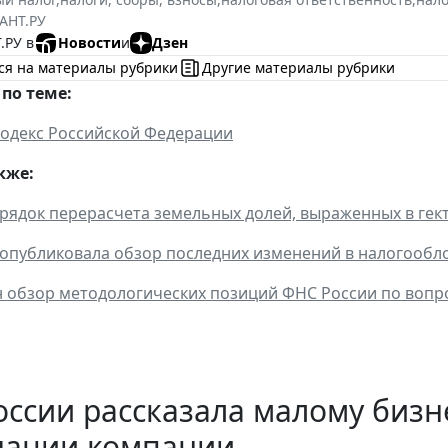
АНТ.РУ
.РУ в
Новости
и
Дзен
ся на материалы рубрики
Другие материалы рубрики
по теме:
одекс Российской Федерации
кже:
рядок перерасчета земельных долей, выраженных в гект
опубликовала обзор последних изменений в налогооб
 обзор методологических позиций ФНС России по воп
ссии рассказала малому бизн
дации компании