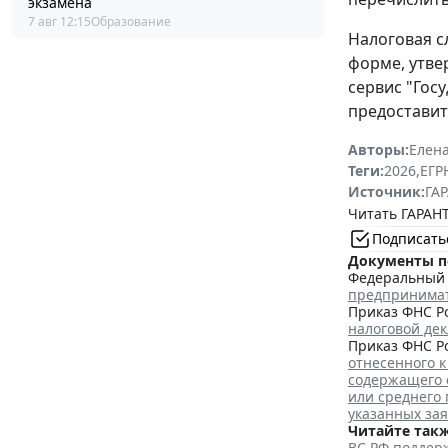
экзамена
7 авг 12:15
Образование
Налоговая с
форме, утв
сервис "Гос
предоставит
Авторы:
Елена
Теги:
2026
,
ЕГ
Источник:
ГАР
Читать ГАРАНТ
Подписать
Документы п
Федеральный з
предпринима
Приказ ФНС Ро
налоговой де
Приказ ФНС Ро
отнесенного к
содержащего 
или среднего
указанных за
Читайте такж
ВС РФ поддерж