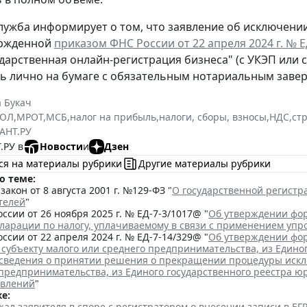
лужба информирует о том, что заявление об исключени
ержденной
приказом ФНС России от 22 апреля 2024 г. № 
ударственная онлайн-регистрация бизнеса" (с УКЭП или 
ь лично на бумаге с обязательным нотариальным заве
 Букач
РЮЛ
,
МРОТ
,
МСБ
,
налог на прибыль
,
налоги, сборы, взносы
,
НДС
,
ст
АНТ.РУ
.РУ в
Новости
и
Дзен
ся на материалы рубрики
Другие материалы рубрики
о теме:
акон от 8 августа 2001 г. №129-ФЗ "
О государственной регист
телей
"
ссии от 26 ноября 2025 г. № ЕД-7-3/1017@ "
Об утверждении фор
кларации по налогу, уплачиваемому в связи с применением уп
ссии от 22 апреля 2024 г. № ЕД-7-14/329@ "
Об утверждении фор
 субъекту малого или среднего предпринимательства, из Едино
сведения о принятии решения о прекращении процедуры исклю
 предпринимательства, из Единого государственного реестра ю
явлений
"
е:
ал заявителя в споре с регистратором о внесении записи в Е