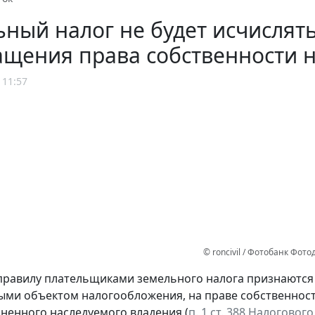
ный налог не будет исчислять
щения права собственности н
 11:57
© roncivil / Фотобанк Фот
равилу плательщиками земельного налога признаются
ми объектом налогообложения, на праве собственности
ненного наследуемого владения (
п. 1 ст. 388 Налоговог