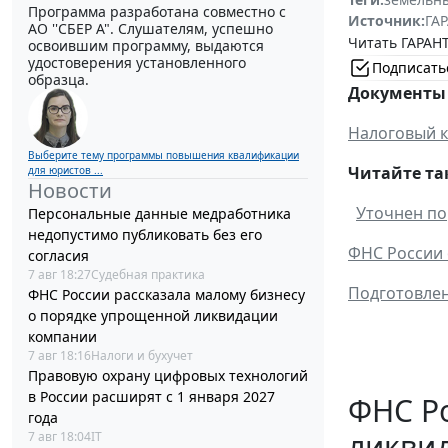
Программа разработана совместно с
Источник:
ГАР
АО ''СБЕР А". Слушателям, успешно
Читать ГАРАНТ
освоившим программу, выдаются
удостоверения установленного
Подписать
образца.
Документы 
Налоговый к
Выберите тему программы повышения квалификации
Читайте та
для юристов ...
Новости
Уточнен по
Персональные данные медработника
недопустимо публиковать без его
ФНС России 
согласия
7 авг 18:27
Судебная практика
Подготовлен
ФНС России рассказала малому бизнесу
о порядке упрощенной ликвидации
компании
7 авг 18:16
Налоги и бухучет
Правовую охрану цифровых технологий
в России расширят с 1 января 2027
ФНС Ро
года
ликви
7 авг 18:04
IT