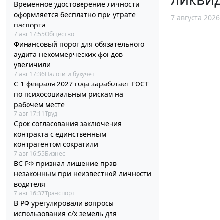
Временное удостоверение личности
оформляется бесплатно при утрате
7 августа 2026
паспорта
7 авг 17:55
Общество
Финансовый порог для обязательного
аудита некоммерческих фондов
увеличили
7 авг 17:36
Налоги и бухучет
С 1 февраля 2027 года заработает ГОСТ
по психосоциальным рискам на
рабочем месте
7 авг 17:11
Труд
Срок согласования заключения
контракта с единственным
контрагентом сократили
7 авг 16:55
Бизнес
ВС РФ признал лишение прав
незаконным при неизвестной личности
водителя
7 авг 16:37
Транспорт
В РФ урегулировали вопросы
использования с/х земель для