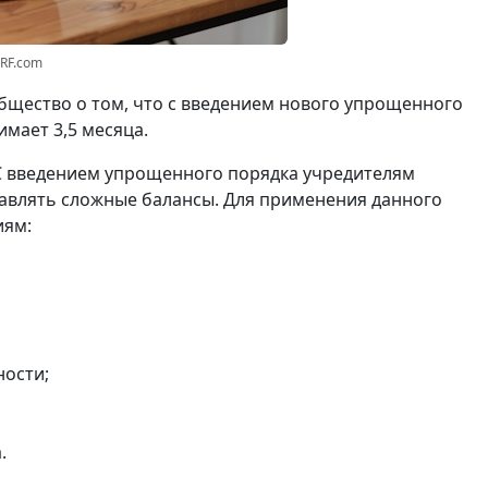
3RF.com
щество о том, что с введением нового упрощенного
мает 3,5 месяца.
С введением упрощенного порядка учредителям
авлять сложные балансы. Для применения данного
иям:
ности;
.