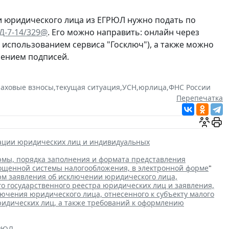
и юридического лица из ЕГРЮЛ нужно подать по
ЕД-7-14/329@
. Его можно направить: онлайн через
с использованием сервиса "Госключ"), а также можно
рением подписей.
раховые взносы
,
текущая ситуация
,
УСН
,
юрлица
,
ФНС России
Перепечатка
рации юридических лиц и индивидуальных
мы, порядка заполнения и формата представления
рощенной системы налогообложения, в электронной форме
"
м заявления об исключении юридического лица,
го государственного реестра юридических лиц и заявления,
чения юридического лица, отнесенного к субъекту малого
ридических лиц, а также требований к оформлению
ГРЮЛ