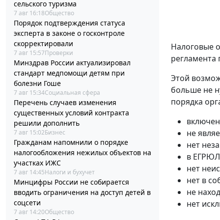
сельского туризма
7 авг 16:18
Общество
Порядок подтверждения статуса
эксперта в законе о госконтроле
скорректировали
Налоговые о
7 авг 15:57
Проверки
регламента 
Минздрав России актуализировал
стандарт медпомощи детям при
Этой возмож
болезни Гоше
больше не н
7 авг 15:34
Социальная сфера
порядка орг
Перечень случаев изменения
существенных условий контракта
включен
решили дополнить
не явля
7 авг 15:02
Бизнес
Гражданам напомнили о порядке
нет нез
налогообложения нежилых объектов на
в ЕГРЮЛ
участках ИЖС
нет неи
7 авг 14:45
Налоги и бухучет
нет в с
Минцифры России не собирается
не нахо
вводить ограничения на доступ детей в
соцсети
нет иск
7 авг 14:20
Общество