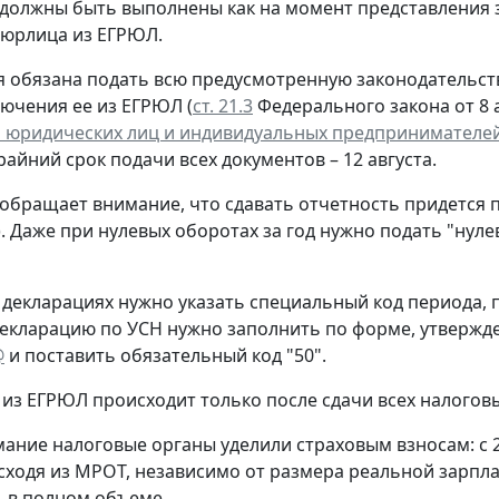
 должны быть выполнены как на момент представления 
 юрлица из ЕГРЮЛ.
 обязана подать всю предусмотренную законодательств
лючения ее из ЕГРЮЛ (
ст. 21.3
Федерального закона от 8 а
 юридических лиц и индивидуальных предпринимателе
крайний срок подачи всех документов – 12 августа.
обращает внимание, что сдавать отчетность придется 
. Даже при нулевых оборотах за год нужно подать "нул
 декларациях нужно указать специальный код периода
екларацию по УСН нужно заполнить по форме, утверж
@
и поставить обязательный код "50".
из ЕГРЮЛ происходит только после сдачи всех налогов
ание налоговые органы уделили страховым взносам: с 
сходя из МРОТ, независимо от размера реальной зарпла
 в полном объеме.