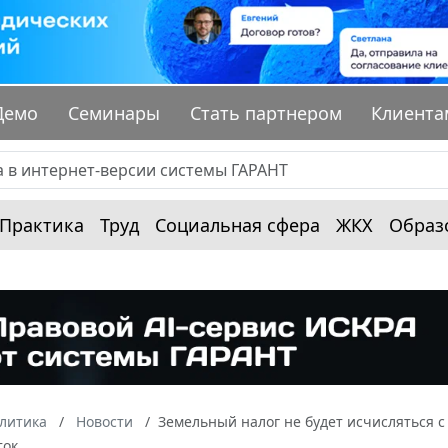
Демо
Семинары
Стать партнером
Клиента
Практика
Труд
Социальная сфера
ЖКХ
Образ
алитика
Новости
Земельный налог не будет исчисляться 
ток