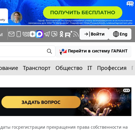
м
Войти
Eng
Перейти в систему ГАРАНТ
ование
Транспорт
Общество
IT
Профессия
П
с даты госрегистрации прекращения права собственности на