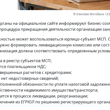
© treeratw/ Фотобанк 12
рганы на официальном сайте информируют бизнес-сооб
процедура прекращения деятельности организации зани
ностью может воспользоваться юрлицо-субъект МСП. 
ужно формировать ликвидационную комиссию или сост
анизация должна соответствовать определенным услов
а в реестр субъектов МСП;
ется плательщиком НДС;
авершенных расчетов с кредиторами;
 нет недостоверных сведений;
сполненной обязанности по уплате налоговой задолжен
обственности недвижимого имущества/транспорта;
дится в процессе ликвидации, реорганизации;
лючения из ЕГРЮЛ по решению регистрирующего органа