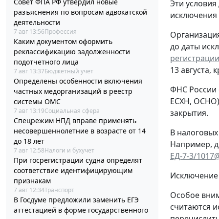
Совет ФПА РФ утвердил новые
Эти условия
разъяснения по вопросам адвокатской
исключения
деятельности
7 авг 13:56
Профессия
Организация
Каким документом оформить
до даты иск
реклассификацию задолженности
регистрации
подотчетного лица
13 августа, 
7 авг 13:37
Бюджетный учет
Определены особенности включения
ФНС России 
частных медорганизаций в реестр
ЕСХН, ОСНО)
системы ОМС
7 авг 13:19
Социальная сфера
закрытия.
Спецрежим НПД вправе применять
несовершеннолетние в возрасте от 14
В налоговых
до 18 лет
Например, д
7 авг 12:58
Налоги и бухучет
ЕД-7-3/1017
При госрегистрации судна определят
соответствие идентифицирующим
Исключение 
признакам
7 авг 12:34
Транспорт
Особое вним
В Госдуме предложили заменить ЕГЭ
считаются и
аттестацией в форме государственного
перечислить