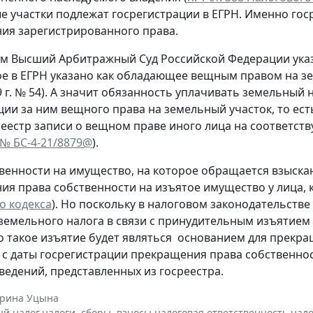
е участки подлежат госрегистрации в ЕГРН. Именно го
ия зарегистрированного права.
тим Высший Арбитражный Суд Российской Федерации ука
ое в ЕГРН указано как обладающее вещным правом на з
 г. № 54). А значит обязанность уплачивать земельный 
ции за ним вещного права на земельный участок, то есть
реестр записи о вещном праве иного лица на соответст
 № БС-4-21/8879@
).
венности на имущество, на которое обращается взыска
ия права собственности на изъятое имущество у лица, 
о кодекса
). Но поскольку в налоговом законодательств
земельного налога в связи с принудительным изъятием 
то такое изъятие будет являться основанием для прекра
 с даты госрегистрации прекращения права собственно
ведений, представленных из госреестра.
ерина Уцына
й налог
,
налоги, сборы, взносы
,
налоговая ответственность
,
нало