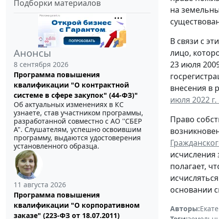
Подборки материалов
на земельны
существован
В связи с э
Анонсы
лицо, котор
23 июля 2009
8 сентября 2026
Программа повышения
госрегистра
квалификации "О контрактной
внесения в 
системе в сфере закупок" (44-ФЗ)"
июля 2022 г.
Об актуальных изменениях в КС
узнаете, став участником программы,
Право собст
разработанной совместно с АО ''СБЕР
А". Слушателям, успешно освоившим
возникновен
программу, выдаются удостоверения
Гражданског
установленного образца.
исчисления 
полагает, ч
исчисляться
11 августа 2026
основании с
Программа повышения
квалификации "О корпоративном
Авторы:
Екат
заказе" (223-ФЗ от 18.07.2011)
Теги:
земельны