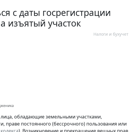
ся с даты госрегистрации
а изъятый участок
Налоги и бухучет
одженика
 лица, обладающие земельными участками,
, праве постоянного (бессрочного) пользования или
о кодекса
). Возникновение и прекращение вещных прав