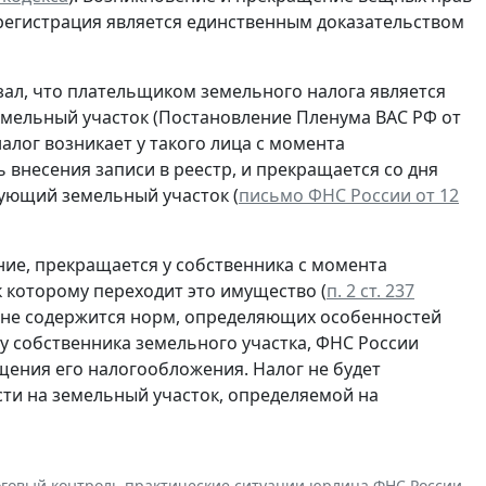
срегистрация является единственным доказательством
зал, что плательщиком земельного налога является
емельный участок (Постановление Пленума ВАС РФ от
налог возникает у такого лица с момента
 внесения записи в реестр, и прекращается со дня
вующий земельный участок (
письмо ФНС России от 12
ние, прекращается у собственника с момента
к которому переходит это имущество (
п. 2 ст. 237
е не содержится норм, определяющих особенностей
у собственника земельного участка, ФНС России
щения его налогообложения. Налог не будет
сти на земельный участок, определяемой на
говый контроль
,
практические ситуации
,
юрлица
,
ФНС России