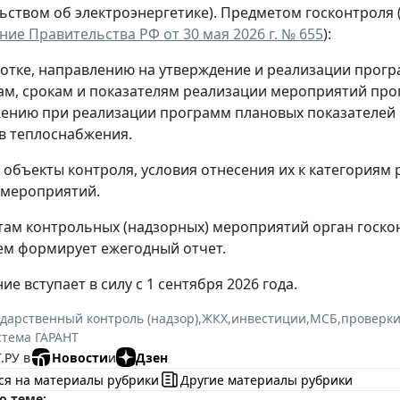
ьством об электроэнергетике). Предметом госконтроля 
ие Правительства РФ от 30 мая 2026 г. № 655
):
ботке, направлению на утверждение и реализации прогр
вам, срокам и показателям реализации мероприятий про
жению при реализации программ плановых показателей 
в теплоснабжения.
объекты контроля, условия отнесения их к категориям 
 мероприятий.
там контрольных (надзорных) мероприятий орган госкон
ем формирует ежегодный отчет.
е вступает в силу с 1 сентября 2026 года.
ударственный контроль (надзор)
,
ЖКХ
,
инвестиции
,
МСБ
,
проверки
стема ГАРАНТ
.РУ в
Новости
и
Дзен
ся на материалы рубрики
Другие материалы рубрики
о теме: