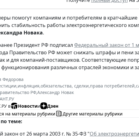
Получите
полный доступ
на 3
еры помогут компаниям и потребителям в кратчайшие 
нить стабильность работы электроэнергетического комп
ександра Новака
.
ранее Президент РФ подписал
Федеральный закон от 1 ма
года Правительство РФ может снижать штрафы и пени за
так и для компаний-поставщиков. Соответствующие поп
 функционирования различных отраслей экономики и за
я Федорова
естиции
,
инфляция
,
обязательства, сделки
,
права потребителей
,
с
равительство РФ
,
Александр Новак
АНТ.РУ
.РУ в
Новости
и
Дзен
ся на материалы рубрики
Другие материалы рубрики
по теме:
закон от 26 марта 2003 г. № 35-ФЗ "
Об электроэнергет