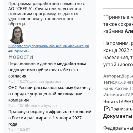
Программа разработана совместно с
АО ''СБЕР А". Слушателям, успешно
освоившим программу, выдаются
"Принятые м
удостоверения установленного
образца.
также сохра
кабмина
Ал
Напомним, 
Выберите тему программы повышения квалификации
конца 2022 
для юристов ...
Новости
населения, 
Персональные данные медработника
устойчивого
недопустимо публиковать без его
согласия
Авторы:
Дарь
7 авг 18:27
Судебная практика
Теги:
ЖКХ
,
инв
ФНС России рассказала малому бизнесу
Банк России
,
П
о порядке упрощенной ликвидации
Источник:
ГАР
компании
Читать ГАРАНТ
7 авг 18:16
Налоги и бухучет
Подписать
Правовую охрану цифровых технологий
Документы 
в России расширят с 1 января 2027
года
Федеральный 
7 авг 18:04
IT