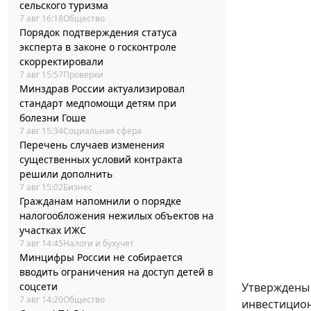
сельского туризма
7 авг 16:18
Общество
Порядок подтверждения статуса
эксперта в законе о госконтроле
скорректировали
7 авг 15:57
Проверки
Минздрав России актуализировал
стандарт медпомощи детям при
болезни Гоше
7 авг 15:34
Социальная сфера
Перечень случаев изменения
существенных условий контракта
решили дополнить
7 авг 15:02
Бизнес
Гражданам напомнили о порядке
налогообложения нежилых объектов на
участках ИЖС
7 авг 14:45
Налоги и бухучет
Минцифры России не собирается
вводить ограничения на доступ детей в
соцсети
Утвержден
7 авг 14:20
Общество
инвестицион