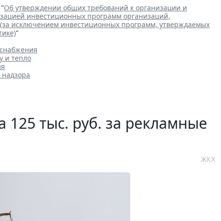
 "
Об утверждении общих требований к организации и
лизацией инвестиционных программ организаций,
 (за исключением инвестиционных программ, утверждаемых
тике)
"
оснабжения
у и тепло
ия
 надзора
 125 тыс. руб. за рекламные
ЖКХ