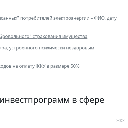
санных" потребителей электроэнергии – ФИО, дату
обровольного" страхования имущества
ра, устроенного психически нездоровым
одов на оплату ЖКУ в размере 50%
инвестпрограмм в сфере
ЖКХ