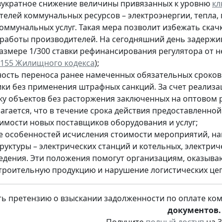
вукратное снижение величины привязанных к уровню
кл
телей коммунальных ресурсов – электроэнергии, тепла, 
коммунальных услуг. Такая мера позволит избежать ска
 работы производителей. На сегодняшний день задерж
размере 1/300 ставки рефинансирования регулятора от 
т. 155 Жилищного кодекса
);
ость переноса ранее намеченных обязательных сроков
ики без применения штрафных санкций. За счет реализ
ку объектов без расторжения заключенных на оптовом р
агается, что в течение срока действия предоставленной
имости новых поставщиков оборудования и услуг;
е особенностей исчисления стоимости мероприятий, 
уктуры – электрических станций и котельных, электриче
едения. Эти положения помогут организациям, оказыв
строительную продукцию и нарушение логистических це
ть претензию о взыскании задолженности по оплате ко
документов.