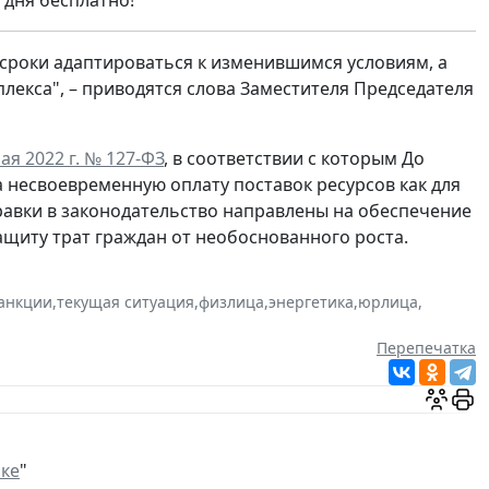
 дня бесплатно!
сроки адаптироваться к изменившимся условиям, а
лекса", – приводятся слова Заместителя Председателя
я 2022 г. № 127-ФЗ
, в соответствии с которым До
 несвоевременную оплату поставок ресурсов как для
равки в законодательство направлены на обеспечение
щиту трат граждан от необоснованного роста.
анкции
,
текущая ситуация
,
физлица
,
энергетика
,
юрлица
,
Перепечатка
ике
"