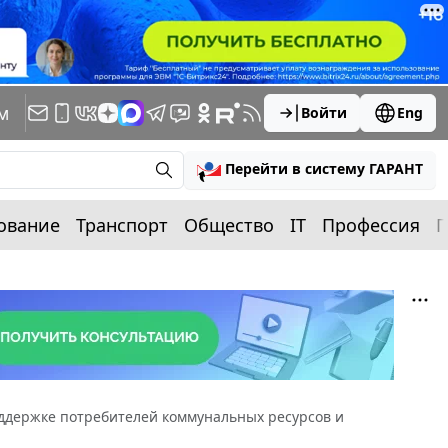
м
Войти
Eng
Перейти в систему ГАРАНТ
ование
Транспорт
Общество
IT
Профессия
П
ддержке потребителей коммунальных ресурсов и