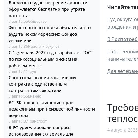
Временное удостоверение личности
Читайте та
оформляется бесплатно при утрате
паспорта
Суд округа 
7 авг 17:55
Общество
рождения и 
Финансовый порог для обязательного
аудита некоммерческих фондов
В Роспотреб
увеличили
7 авг 17:36
Налоги и бухучет
Собственник
С 1 февраля 2027 года заработает ГОСТ
нанимателе
по психосоциальным рискам на
рабочем месте
Для ветеран
7 авг 17:11
Труд
Срок согласования заключения
контракта с единственным
контрагентом сократили
7 авг 16:55
Бизнес
ВС РФ признал лишение прав
Требов
незаконным при неизвестной личности
тепло
водителя
7 авг 16:37
Транспорт
В РФ урегулировали вопросы
4 августа 2026
использования с/х земель для