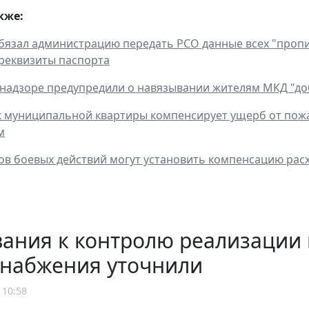
кже:
обязал администрацию передать РСО данные всех "пропи
реквизиты паспорта
надзоре предупредили о навязывании жителям МКД "д
 муниципальной квартиры компенсирует ущерб от пожа
м
ов боевых действий могут установить компенсацию расх
ания к контролю реализации 
снабжения уточнили
 10:58