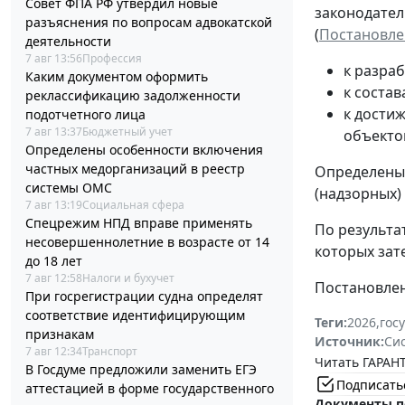
Совет ФПА РФ утвердил новые
законодател
разъяснения по вопросам адвокатской
(
Постановлен
деятельности
7 авг 13:56
Профессия
к разра
Каким документом оформить
к соста
реклассификацию задолженности
к дости
подотчетного лица
7 авг 13:37
Бюджетный учет
объекто
Определены особенности включения
частных медорганизаций в реестр
Определены 
системы ОМС
(надзорных)
7 авг 13:19
Социальная сфера
Спецрежим НПД вправе применять
По результа
несовершеннолетние в возрасте от 14
которых зат
до 18 лет
7 авг 12:58
Налоги и бухучет
Постановлени
При госрегистрации судна определят
соответствие идентифицирующим
Теги:
2026
,
гос
признакам
Источник:
Си
7 авг 12:34
Транспорт
Читать ГАРАНТ
В Госдуме предложили заменить ЕГЭ
Подписать
аттестацией в форме государственного
Документы п