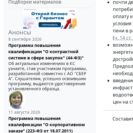
Подборки материалов
почти д
потреби
оплату 
условия
пени в 
Анонсы
(
ч. 14 с
8 сентября 2026
возможн
Программа повышения
квалификации "О контрактной
энергет
системе в сфере закупок" (44-ФЗ)"
дострой
Об актуальных изменениях в КС
Предпол
узнаете, став участником программы,
необход
разработанной совместно с АО ''СБЕР
А". Слушателям, успешно освоившим
введени
программу, выдаются удостоверения
инфрастр
установленного образца.
водоотв
цен на 
11 августа 2026
Программа повышения
Состави
квалификации "О корпоративном
заказе" (223-ФЗ от 18.07.2011)