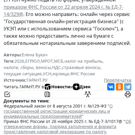
приказом ФНС России от 22 апреля 2024 г. № ЕД-7-
14/329@
. Его можно направить: онлайн через сервис
"Государственная онлайн-регистрация бизнеса" (с
УКЭП или с использованием сервиса "Госключ"), а
также можно предоставить лично на бумаге с
обязательным нотариальным заверением подписей.
Авторы:
Елена Букач
Теги:
2026
,
ЕГРЮЛ
,
МРОТ
,
МСБ
,
налог на прибыль
,
налоги, сборы, взносы
,
НДС
,
страховые взносы
,
текущая ситуация
,
УСН
,
юрлица
,
ФНС России
Источник:
ГАРАНТ.РУ
Перепечатка
Читать ГАРАНТ.РУ в
Новости
и
Дзен
Документы по теме:
Федеральный закон от 8 августа 2001 г. №129-ФЗ "
О
государственной регистрации юридических лиц и
индивидуальных предпринимателей
"
Приказ ФНС России от 26 ноября 2025 г. № ЕД-7-3/1017@ "
Об
утверждении формы, порядка заполнения и формата
представления налоговой декларации по налогу,