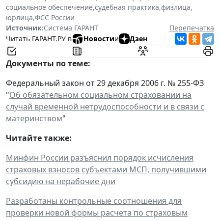
социальное обеспечение
,
судебная практика
,
физлица
,
юрлица
,
ФСС России
Источник:
Система ГАРАНТ
Перепечатка
Читать ГАРАНТ.РУ в
Новости
и
Дзен
Документы по теме:
Федеральный закон от 29 декабря 2006 г. № 255-ФЗ
"
Об обязательном социальном страховании на
случай временной нетрудоспособности и в связи с
материнством
"
Читайте также:
Минфин России разъяснил порядок исчисления
страховых взносов субъектами МСП, получившими
субсидию на нерабочие дни
Разработаны контрольные соотношения для
проверки новой формы расчета по страховым