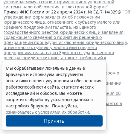
уплачиваемому в связи с применением упрощенной
системы налогообложения, в электронной форме
"
Приказ ФНС России от 22 апреля 2024 г. № ЕД-7-14/329@ "
Об
утверждении форм заявления об исключении
юридического лица, отнесенного к субъекту малого или
среднего предпринимательства, из Единого
государственного реестра юридических лиц и заявления,
содержащего сведения о принятии решения о
прекращении процедуры исключения юридического лица,
отнесенного к субъекту малого или среднего
предпринимательства, из Единого государственного
реестра юридических лиц, а также требований к
оформлению указанных заявлений
"
Читайте также:
Мы обрабатываем локальные данные
ВС РФ поддержал заявителя в споре с регистратором о
браузера и используем инструменты
внесении записи в ЕГРЮЛ
аналитики в целях улучшения и обеспечения
Суд обязал заключить трудовой договор при признании
работоспособности сайта, статистических
отказа в приеме незаконным
Резидентам РФ указали на нюансы информирования об
исследований и обзоров. Вы можете
открытии счетов за границей
запретить обработку указанных данных в
Обеспечительный платеж в рамках СПОТ учитывается в
настройках браузера. Пожалуйста,
расходах по УСН
ознакомьтесь с условиями их обработки
.
Принять