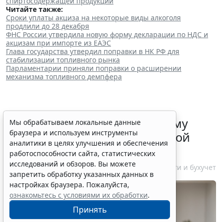
спиртосодержащей продукции
"
Читайте также:
Сроки уплаты акциза на некоторые виды алкоголя
продлили до 28 декабря
ФНС России утвердила новую форму декларации по НДС и
акцизам при импорте из ЕАЭС
Глава государства утвердил поправки в НК РФ для
стабилизации топливного рынка
Парламентарии приняли поправки о расширении
механизма топливного демпфера
ФНС России рассказала малому
Мы обрабатываем локальные данные
браузера и используем инструменты
бизнесу о порядке упрощенной
аналитики в целях улучшения и обеспечения
ликвидации компании
работоспособности сайта, статистических
исследований и обзоров. Вы можете
7 августа 2026 18:16
Налоги и бухучет
запретить обработку указанных данных в
настройках браузера. Пожалуйста,
ознакомьтесь с условиями их обработки
.
Принять