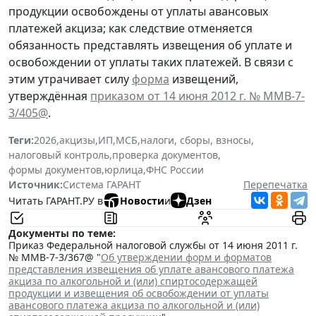
продукции освобождены от уплаты авансовых
платежей акциза; как следствие отменяется
обязанность представлять извещения об уплате и
освобождении от уплаты таких платежей. В связи с
этим утрачивает силу
форма
извещений,
утверждённая
приказом от 14 июня 2012 г. № ММВ-7-
3/405@
.
Теги:
2026
,
акцизы
,
ИП
,
МСБ
,
налоги, сборы, взносы
,
налоговый контроль
,
проверка документов
,
формы документов
,
юрлица
,
ФНС России
Источник:
Система ГАРАНТ
Перепечатка
Читать ГАРАНТ.РУ в
Новости
и
Дзен
Документы по теме:
Приказ Федеральной налоговой службы от 14 июня 2011 г.
№ ММВ-7-3/367@ "
Об утверждении форм и форматов
представления извещения об уплате авансового платежа
акциза по алкогольной и (или) спиртосодержащей
продукции и извещения об освобождении от уплаты
авансового платежа акциза по алкогольной и (или)