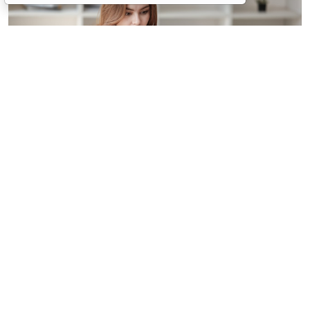
© treeratw/ Фотобанк 123RF.com
Налоговые органы на официальном сайте
информируют бизнес-сообщество о том, что с
введением нового упрощенного регламента
процедура прекращения деятельности организации
занимает 3,5 месяца.
Этой возможностью может воспользоваться
юрлицо-субъект МСП. С введением упрощенного
порядка учредителям больше не нужно