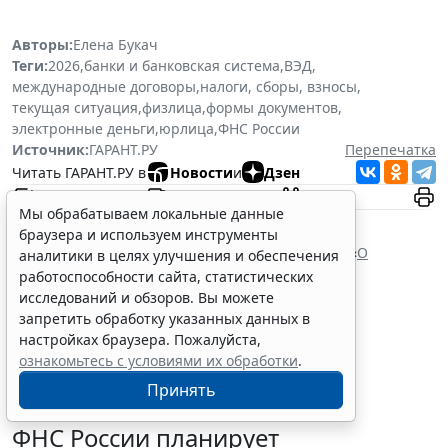
Авторы:
Елена Букач
Теги:
2026
,
банки и банковская система
,
ВЭД
,
международные договоры
,
налоги, сборы, взносы
,
текущая ситуация
,
физлица
,
формы документов
,
электронные деньги
,
юрлица
,
ФНС России
Источник:
ГАРАНТ.РУ
Перепечатка
Читать ГАРАНТ.РУ в
Новости
и
Дзен
Мы обрабатываем локальные данные
Документы по теме:
браузера и используем инструменты
Налоговый кодекс Российской Федерации
Федеральный закон от 10 декабря 2003 г. № 173 «
О
аналитики в целях улучшения и обеспечения
валютном регулировании и валютном контроле
»
работоспособности сайта, статистических
Читайте также:
исследований и обзоров. Вы можете
запретить обработку указанных данных в
настройках браузера. Пожалуйста,
ознакомьтесь с условиями их обработки
.
Принять
ФНС России планирует