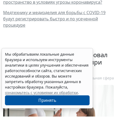
пространство в условиях угрозы коронавируса?
Медтехнику и медизделия для борьбы с COVID-19
будут регистрировать быстро и по усеченной
процедуре
Минздрав России актуализировал
Мы обрабатываем локальные данные
браузера и используем инструменты
стандарт медпомощи детям при
аналитики в целях улучшения и обеспечения
болезни Гоше
работоспособности сайта, статистических
исследований и обзоров. Вы можете
7 августа 2026 15:34
Социальная сфера
запретить обработку указанных данных в
настройках браузера. Пожалуйста,
ознакомьтесь с условиями их обработки
.
Принять