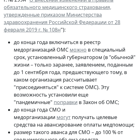
обязательного медицинского страхования,
утвержденные приказом Министерства
здравоохранения Российской Федерации от 28
февраля 2019 г. № 108н
"):
до конца года включиться в реестр
медорганизаций ОМС
можно
в специальный
срок, установленный губернатором (в "обычной"
жизни – только заранее, заявлением, поданным
до 1 сентября года, предшествующего тому, в
каком организация рассчитывает
"присоединяться" к системе ОМС). Эту
возможность установили еще
"пандемичные"
поправки
в Закон об ОМС;
до конца года СМО и
медорганизации
могут
получать целевые
средства на авансирование оплаты медпомощи;
размер такого аванса для СМО – до 100 % от
среднемесячного объема средств,