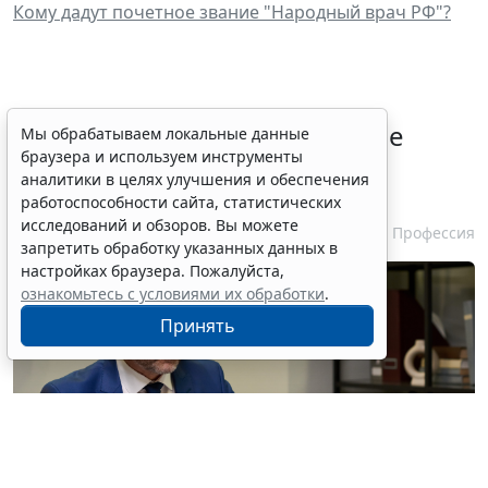
Кому дадут почетное звание "Народный врач РФ"?
Совет ФПА РФ утвердил новые
Мы обрабатываем локальные данные
браузера и используем инструменты
разъяснения по вопросам
аналитики в целях улучшения и обеспечения
адвокатской деятельности
работоспособности сайта, статистических
исследований и обзоров. Вы можете
7 августа 2026 13:56
Профессия
запретить обработку указанных данных в
настройках браузера. Пожалуйста,
ознакомьтесь с условиями их обработки
.
Принять