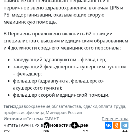
наиболее востребованных специальностей в
первичное звено здравоохранения, включая ЦРБ и
РБ, медорганизации, оказывающие скорую
медицинскую помощь.
В Перечень предложено включить 62 позиции
специалистов с высшим медицинским образованием
и 4 должности среднего медицинского персонала:
заведующий здравпунктом – фельдшер;
заведующий фельдшерско-акушерским пунктом
– фельдшер;
фельдшер (здравпункта, фельдшерско-
акушерского пункта);
фельдшер скорой медицинской помощи.
Теги:
здравоохранение
,
обязательства, сделки
,
оплата труда
,
профессия
,
физлица
,
Минздрав России
Источник:
Система ГАРАНТ
Перепечатка
Читать ГАРАНТ.РУ в
Новости
и
Дзен