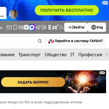
м
Войти
Eng
Перейти в систему ГАРАНТ
ование
Транспорт
Общество
IT
Профессия
П
дачи лекарств ПКУ в иное подразделение аптеки