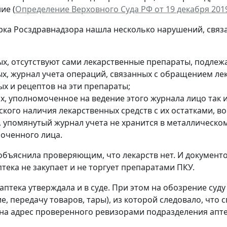
ие (
Определение Верховного Суда РФ от 19 декабря 2019
рка Росздравнадзора нашла несколько нарушений, свя
ых, отсутствуют сами лекарственные препараты, подле
ых, журнал учета операций, связанных с обращением лек
ых и рецептов на эти препараты;
х, уполномоченное на ведение этого журнала лицо так 
кого наличия лекарственных средств с их остатками, во
, упомянутый журнал учета не хранится в металлическом
оченного лица.
объяснила проверяющим, что лекарств нет. И документов
птека не закупает и не торгует препаратами ПКУ.
 аптека утверждала и в суде. При этом на обозрение суд
, передачу товаров, тары), из которой следовало, что 
а адрес проверенного ревизорами подразделения апте