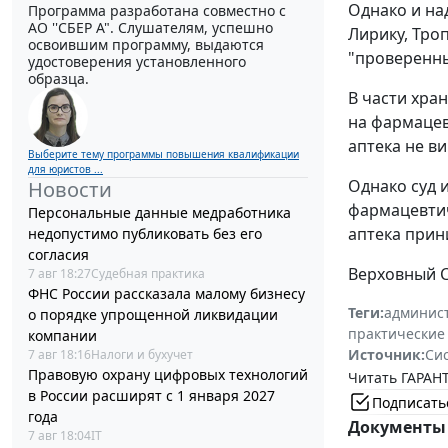
Однако и на
Программа разработана совместно с
АО ''СБЕР А". Слушателям, успешно
Лирику, Тро
освоившим программу, выдаются
"проверенны
удостоверения установленного
образца.
В части хра
на фармацев
аптека не в
Выберите тему программы повышения квалификации
для юристов ...
Однако суд 
Новости
фармацевтич
Персональные данные медработника
аптека прин
недопустимо публиковать без его
согласия
Верховный С
7 авг 18:27
Судебная практика
ФНС России рассказала малому бизнесу
Теги:
админист
о порядке упрощенной ликвидации
практические
компании
Источник:
Си
7 авг 18:16
Налоги и бухучет
Правовую охрану цифровых технологий
Читать ГАРАНТ
в России расширят с 1 января 2027
Подписать
года
Документы 
7 авг 18:04
IT