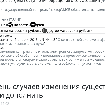
щего за днем поступления обращения о согласовании (
Ф
ки
,
государственный контроль (надзор)
,
МСБ
,
обязательства, сдел
стема ГАРАНТ
.РУ в
Новости
и
Дзен
ся на материалы рубрики
Другие материалы рубрики
о теме:
акон от 5 апреля 2013 г. № 44-ФЗ "
О контрактной системе в сфе
ных и муниципальных нужд
"
е:
лючения контракта по итогам электронного запроса котировок
ссказала об особенностях внеплановых проверок заказчиков п
 однородным товарам можно заключать с одним и тем же едпо
аявок нужно учитывать системы налогообложения участников
нь случаев изменения сущест
и дополнить
 15:02