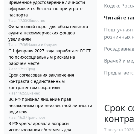
Временное удостоверение личности
Кодекс Рос
оформляется бесплатно при утрате
паспорта
Читайте та
7 авг 17:55
Общество
Финансовый порог для обязательного
Поштучная п
аудита некоммерческих фондов
розничных 
увеличили
7 авг 17:36
Налоги и бухучет
Росздравнад
С 1 февраля 2027 года заработает ГОСТ
по психосоциальным рискам на
Врачей и ме
рабочем месте
7 авг 17:11
Труд
Предлагаетс
Срок согласования заключения
контракта с единственным
контрагентом сократили
7 авг 16:55
Бизнес
ВС РФ признал лишение прав
Срок с
незаконным при неизвестной личности
водителя
контра
7 авг 16:37
Транспорт
В РФ урегулировали вопросы
использования с/х земель для
7 августа 2026