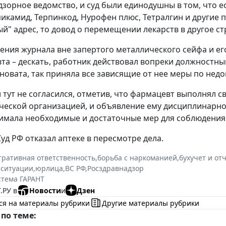
дзорное ведомство, и суд были единодушны в том, что е
пикамид, Терпинкод, Нурофен плюс, Тетралгин и другие п
й" адрес, то довод о перемещении лекарств в другое с
нения журнала вне запертого металлического сейфа и е
та – дескать, работник действовал вопреки должностным
иновата, так приняла все зависящие от нее меры по не
и тут не согласился, отметив, что фармацевт выполнял с
еской организацией, и объявление ему дисциплинарног
имала необходимые и достаточные мер для соблюдения
уд РФ отказал аптеке в пересмотре дела.
ративная ответственность
,
борьба с наркоманией
,
бухучет и от
 ситуации
,
юрлица
,
ВС РФ
,
Росздравнадзор
стема ГАРАНТ
.РУ в
Новости
и
Дзен
ся на материалы рубрики
Другие материалы рубрики
по теме: