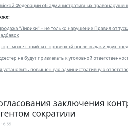
сийской Федерации об административных правонаруше
кже:
родажа "Лирики" – не только нарушение Правил отпуск
надбавок
зор сможет прийти с проверкой после выдачи двух пре
дсестер не будут привлекать к уголовной ответственнос
я установить повышенную административную ответстве
огласования заключения конт
гентом сократили
 16:55