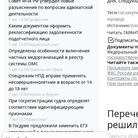
дня, следую
Совет ФПА РФ утвердил новые
разъяснения по вопросам адвокатской
Теги:
госзакуп
деятельности
юрлица
7 авг 13:56
Профессия
Источник:
Си
Каким документом оформить
реклассификацию задолженности
Читать ГАРАНТ
подотчетного лица
Подписать
7 авг 13:37
Бюджетный учет
Документы п
Определены особенности включения
Федеральный з
частных медорганизаций в реестр
государствен
Читайте такж
системы ОМС
Процедуру зак
7 авг 13:19
Социальная сфера
ФАС России ра
Спецрежим НПД вправе применять
Контракты по
несовершеннолетние в возрасте от 14
При оценке з
до 18 лет
7 авг 12:58
Налоги и бухучет
При госрегистрации судна определят
соответствие идентифицирующим
Перече
признакам
7 авг 12:34
Транспорт
решил
В Госдуме предложили заменить ЕГЭ
аттестацией в форме государственного
7 августа 2026