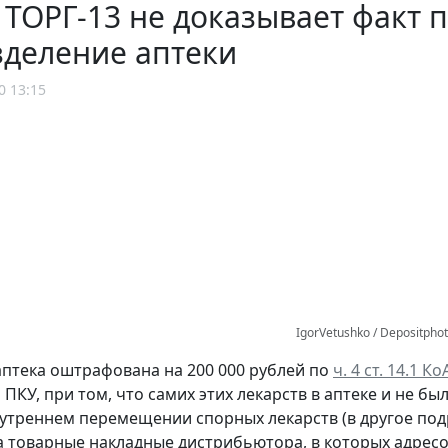
 ТОРГ-13 не доказывает факт 
зделение аптеки
0 13:15
IgorVetushko / Depositpho
аптека оштрафована на 200 000 рублей по
ч. 4 ст. 14.1 К
ПКУ, при том, что самих этих лекарств в аптеке и не бы
нутреннем перемещении спорных лекарств (в другое подр
а товарные накладные дистрибьютора, в которых адрес