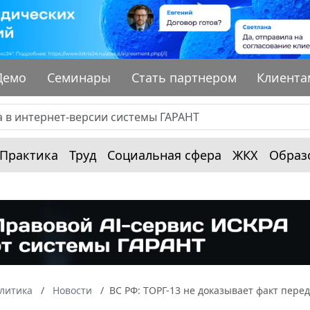
Демо
Семинары
Стать партнером
Клиента
Практика
Труд
Социальная сфера
ЖКХ
Образ
алитика
Новости
ВС РФ: ТОРГ-13 не доказывает факт пере