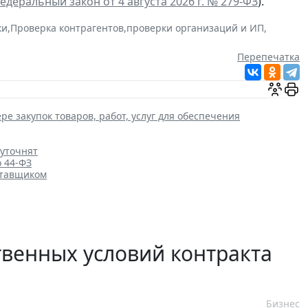
едеральный закон от 4 августа 2026 г. № 279-ФЗ
).
ки
,
Проверка контрагентов
,
проверки организаций и ИП
,
Перепечатка
ре закупок товаров, работ, услуг для обеспечения
 уточнят
о 44-ФЗ
ставщиком
венных условий контракта
Бизнес