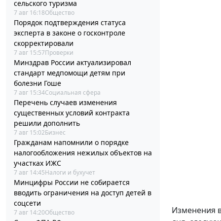
сельского туризма
7 авг 16:18
Общество
Порядок подтверждения статуса
эксперта в законе о госконтроле
скорректировали
7 авг 15:57
Проверки
Минздрав России актуализировал
стандарт медпомощи детям при
болезни Гоше
7 авг 15:34
Социальная сфера
Перечень случаев изменения
существенных условий контракта
решили дополнить
7 авг 15:02
Бизнес
Гражданам напомнили о порядке
налогообложения нежилых объектов на
участках ИЖС
7 авг 14:45
Налоги и бухучет
Минцифры России не собирается
вводить ограничения на доступ детей в
соцсети
Изменения 
7 авг 14:20
Общество