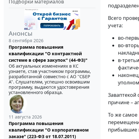
Подборки материалов
подразделен
Всего прове
учета:
Анонсы
во-перв
8 сентября 2026
во-втор
Программа повышения
накладн
квалификации "О контрактной
в-третьи
системе в сфере закупок" (44-ФЗ)"
Об актуальных изменениях в КС
фактичес
узнаете, став участником программы,
наконец
разработанной совместно с АО ''СБЕР
А". Слушателям, успешно освоившим
уполном
программу, выдаются удостоверения
установленного образца.
Заваптекой 
причине – а
То же самое
11 августа 2026
перемещение
Программа повышения
прибывшие н
квалификации "О корпоративном
заказе" (223-ФЗ от 18.07.2011)