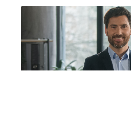
© mayaporto / Фотобанк 1
 даты
ч. 1 ст. 95 Закона № 44-ФЗ
будет дополнена новыми 