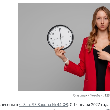
© astimak / Фотобанк 12
внесены в
ч. 8 ст. 93 Закона № 44-ФЗ
. С 1 января 2027 год