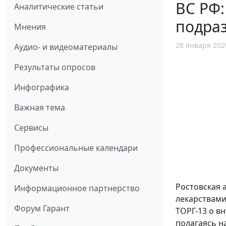
ВС РФ:
Аналитические статьи
подра
Мнения
28 января 202
Аудио- и видеоматериалы
Результаты опросов
Инфографика
Важная тема
Сервисы
Профессиональные календари
Документы
Ростовская 
Информационное партнерство
лекарствами 
Форум Гарант
ТОРГ-13 о в
полагаясь н