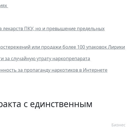
ниях
а лекарств ПКУ, но и превышение предельных
достережений или продажи более 100 упаковок Лирики
ти за случайную утрату наркопрепарата
нность за пропаганду наркотиков в Интернете
ракта с единственным
Бизнес