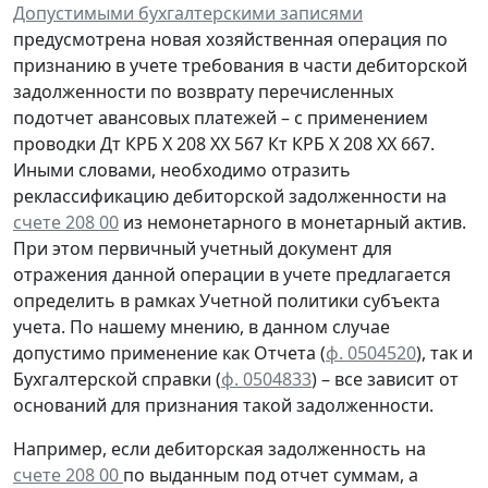
Допустимыми бухгалтерскими записями
предусмотрена
новая
хозяйственная операция по
признанию
в учете
требования
в части дебиторской
задолженности
по возврату
перечисленных
подотчет авансовых платежей – с применением
проводки
Дт
КРБ Х 208 ХХ 567
Кт
КРБ Х 208 ХХ 667.
Иными словами, необходимо отразить
реклассификацию дебиторской задолженности на
счете 208 00
из немонетарного в монетарный актив.
При этом первичный учетный документ для
отражения данной операции в учете предлагается
определить в рамках Учетной политики субъекта
учета. По нашему мнению, в данном случае
допустимо применение как Отчета (
ф. 0504520
), так и
Бухгалтерской справки
(
ф. 0504833
) – все зависит от
оснований для признания такой задолженности.
Например, если дебиторская задолженность на
счете 208 00
по выданным под отчет суммам, а