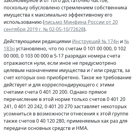
закономерное и от того достаточно частое,
поскольку обусловлено стремлением собственника
имущества к максимально эффективному его
использованию (
письмо Минфина России от 20
сентября 2019 г. № 02-05-10/72628
).
Действующими редакциями
Инструкций № 174н
и
№
183н
установлено, что по счетам 0 101 00 000, 0 102
00 000, 0 103 00 000 в 5-17 разрядах номера счета
отражаются нули, если иное не предусмотрено
целевым назначением имущества и / или средств, за
счет которых оно приобретено. Такое же требование
действует и для корреспондирующего с этими
счетами счета 0 401 20 200. Однако прямое
перечисление в этой норме только счетов 0 401 20
241, 0 401 20 242, 0 401 20 270 заставляет некоторых
усомниться в возможности отнесения к этой группе
также счетов 0 40 120 280, применяемых как раз для
передачи основных средств и НМА.