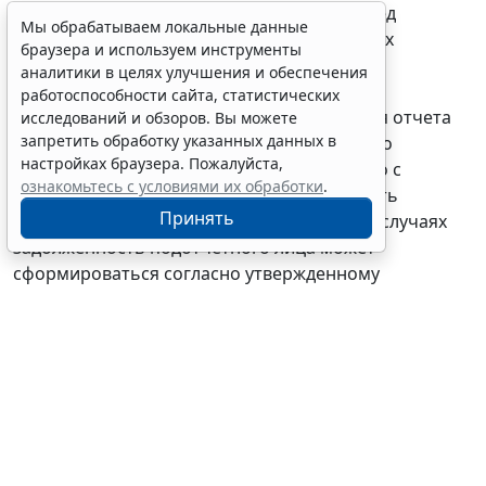
именно задолженность подотчетника перед
Мы обрабатываем локальные данные
учреждением
по возврату
предоставленных
браузера и используем инструменты
подотчет денежных средств или денежных
аналитики в целях улучшения и обеспечения
документов, образовалась
на основании
работоспособности сайта, статистических
утвержденного руководителем учреждения отчета
исследований и обзоров. Вы можете
запретить обработку указанных данных в
подотчетного лица, то вполне обоснованно
настройках браузера. Пожалуйста,
отражать данную операцию
одновременно
с
ознакомьтесь с условиями их обработки
.
признанием расходов подотчетника, то есть
Принять
согласно
Отчету (
ф. 0504520
). В отдельных случаях
задолженность подотчетного лица может
сформироваться согласно утвержденному
Авансовому отчету
(
ф. 0504505
).
Подробнее о
применении Отчета о расходах подотчетного лица
(
ф. 0504520
) см.
здесь
.
Вместе с тем задолженность сотрудника может быть
реклассифицирована из немонетарного в
монетарный актив ввиду отсутствия произведенных
расходов. Например, суммы под отчет выданы, но