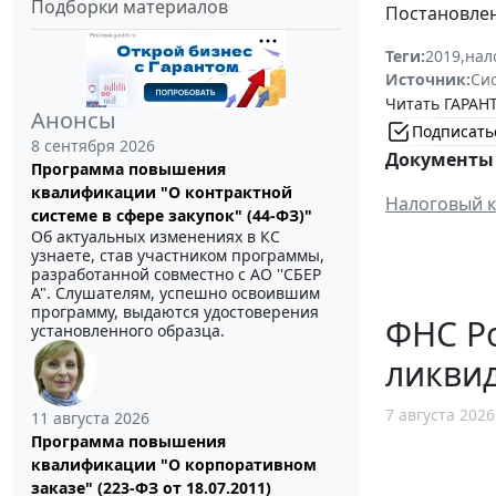
Подборки материалов
Постановлени
Теги:
2019
,
нал
Источник:
Си
Читать ГАРАНТ
Анонсы
Подписать
8 сентября 2026
Документы 
Программа повышения
квалификации "О контрактной
Налоговый к
системе в сфере закупок" (44-ФЗ)"
Об актуальных изменениях в КС
узнаете, став участником программы,
разработанной совместно с АО ''СБЕР
А". Слушателям, успешно освоившим
программу, выдаются удостоверения
ФНС Ро
установленного образца.
ликви
7 августа 2026
11 августа 2026
Программа повышения
квалификации "О корпоративном
заказе" (223-ФЗ от 18.07.2011)