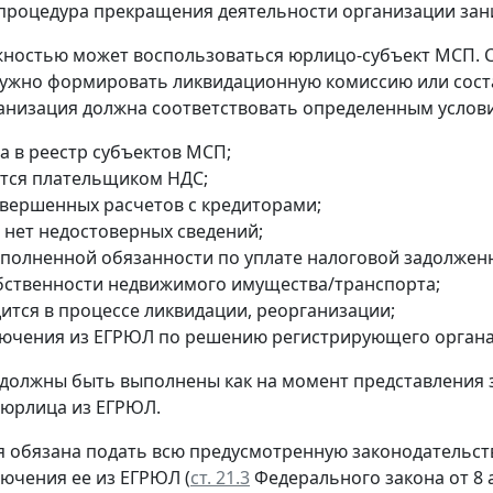
процедура прекращения деятельности организации зани
ностью может воспользоваться юрлицо-субъект МСП. 
ужно формировать ликвидационную комиссию или сост
анизация должна соответствовать определенным услов
а в реестр субъектов МСП;
ется плательщиком НДС;
авершенных расчетов с кредиторами;
 нет недостоверных сведений;
сполненной обязанности по уплате налоговой задолжен
обственности недвижимого имущества/транспорта;
дится в процессе ликвидации, реорганизации;
лючения из ЕГРЮЛ по решению регистрирующего органа
 должны быть выполнены как на момент представления 
 юрлица из ЕГРЮЛ.
 обязана подать всю предусмотренную законодательств
лючения ее из ЕГРЮЛ (
ст. 21.3
Федерального закона от 8 а