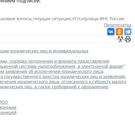
рением подписей.
раховые взносы
,
текущая ситуация
,
УСН
,
юрлица
,
ФНС России
Перепечатка
рации юридических лиц и индивидуальных
мы, порядка заполнения и формата представления
рощенной системы налогообложения, в электронной форме
"
м заявления об исключении юридического лица,
го государственного реестра юридических лиц и заявления,
чения юридического лица, отнесенного к субъекту малого
ридических лиц, а также требований к оформлению
ГРЮЛ
аконным
границей