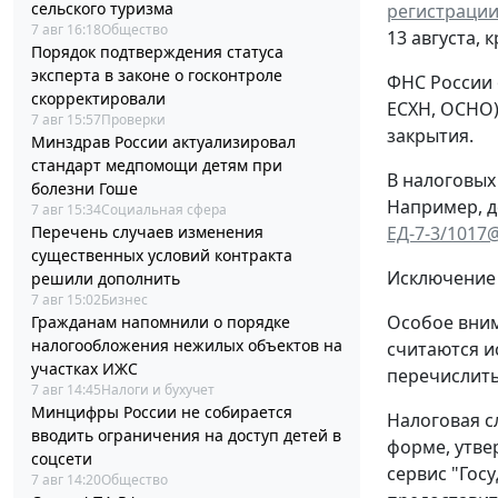
сельского туризма
регистрации
7 авг 16:18
Общество
13 августа, 
Порядок подтверждения статуса
эксперта в законе о госконтроле
ФНС России 
скорректировали
ЕСХН, ОСНО)
7 авг 15:57
Проверки
закрытия.
Минздрав России актуализировал
стандарт медпомощи детям при
В налоговых
болезни Гоше
Например, д
7 авг 15:34
Социальная сфера
ЕД-7-3/1017
Перечень случаев изменения
существенных условий контракта
Исключение 
решили дополнить
7 авг 15:02
Бизнес
Особое вним
Гражданам напомнили о порядке
налогообложения нежилых объектов на
считаются и
участках ИЖС
перечислить
7 авг 14:45
Налоги и бухучет
Минцифры России не собирается
Налоговая с
вводить ограничения на доступ детей в
форме, утв
соцсети
сервис "Гос
7 авг 14:20
Общество