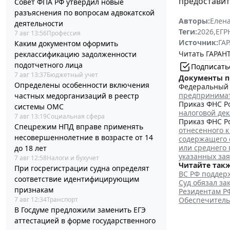
предоставит
Совет ФПА РФ утвердил новые
разъяснения по вопросам адвокатской
Авторы:
Елена
деятельности
Теги:
2026
,
ЕГ
7 авг 13:56
Профессия
Источник:
ГАР
Каким документом оформить
Читать ГАРАНТ
реклассификацию задолженности
подотчетного лица
Подписать
7 авг 13:37
Бюджетный учет
Документы п
Определены особенности включения
Федеральный з
предпринима
частных медорганизаций в реестр
Приказ ФНС Ро
системы ОМС
налоговой де
7 авг 13:19
Социальная сфера
Приказ ФНС Ро
Спецрежим НПД вправе применять
отнесенного к
несовершеннолетние в возрасте от 14
содержащего 
или среднего
до 18 лет
указанных за
7 авг 12:58
Налоги и бухучет
Читайте такж
При госрегистрации судна определят
ВС РФ поддерж
соответствие идентифицирующим
Суд обязал з
признакам
Резидентам Р
Обеспечитель
7 авг 12:34
Транспорт
В Госдуме предложили заменить ЕГЭ
аттестацией в форме государственного