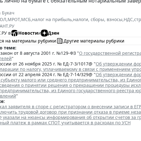
ь лично на бумаге с обязательным нотариальным заве
 Букач
РЮЛ
,
МРОТ
,
МСБ
,
налог на прибыль
,
налоги, сборы, взносы
,
НДС
,
ст
АНТ.РУ
.РУ в
Новости
и
Дзен
ся на материалы рубрики
Другие материалы рубрики
о теме:
акон от 8 августа 2001 г. №129-ФЗ "
О государственной регист
телей
"
ссии от 26 ноября 2025 г. № ЕД-7-3/1017@ "
Об утверждении фор
кларации по налогу, уплачиваемому в связи с применением уп
ссии от 22 апреля 2024 г. № ЕД-7-14/329@ "
Об утверждении фор
 субъекту малого или среднего предпринимательства, из Едино
сведения о принятии решения о прекращении процедуры исклю
 предпринимательства, из Единого государственного реестра ю
явлений
"
е:
ал заявителя в споре с регистратором о внесении записи в Е
аключить трудовой договор при признании отказа в приеме нез
Ф указали на нюансы информирования об открытии счетов за 
ный платеж в рамках СПОТ учитывается в расходах по УСН