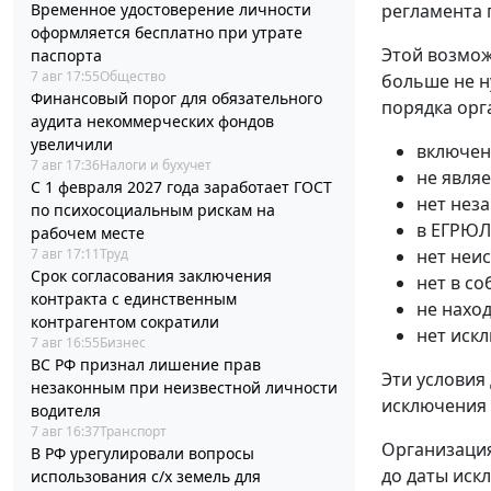
регламента 
Временное удостоверение личности
оформляется бесплатно при утрате
Этой возмож
паспорта
7 авг 17:55
Общество
больше не н
Финансовый порог для обязательного
порядка орг
аудита некоммерческих фондов
увеличили
включен
7 авг 17:36
Налоги и бухучет
не явля
С 1 февраля 2027 года заработает ГОСТ
нет нез
по психосоциальным рискам на
в ЕГРЮЛ
рабочем месте
нет неи
7 авг 17:11
Труд
Срок согласования заключения
нет в с
контракта с единственным
не нахо
контрагентом сократили
нет иск
7 авг 16:55
Бизнес
ВС РФ признал лишение прав
Эти условия
незаконным при неизвестной личности
исключения
водителя
7 авг 16:37
Транспорт
Организация
В РФ урегулировали вопросы
до даты иск
использования с/х земель для