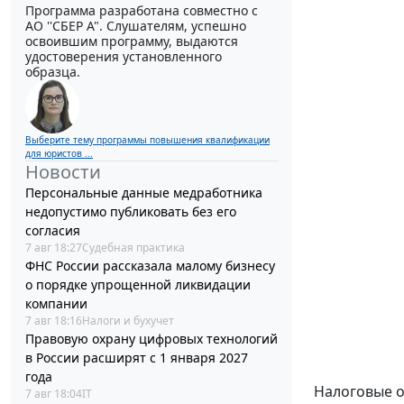
Программа разработана совместно с
АО ''СБЕР А". Слушателям, успешно
освоившим программу, выдаются
удостоверения установленного
образца.
Выберите тему программы повышения квалификации
для юристов ...
Новости
Персональные данные медработника
недопустимо публиковать без его
согласия
7 авг 18:27
Судебная практика
ФНС России рассказала малому бизнесу
о порядке упрощенной ликвидации
компании
7 авг 18:16
Налоги и бухучет
Правовую охрану цифровых технологий
в России расширят с 1 января 2027
года
Налоговые о
7 авг 18:04
IT