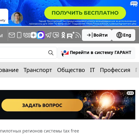
м
Войти
Eng
Перейти в систему ГАРАНТ
ование
Транспорт
Общество
IT
Профессия
П
пилотных регионов системы tax free