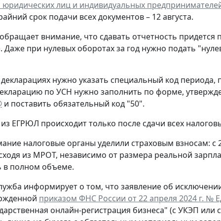
 юридических лиц и индивидуальных предпринимателе
крайний срок подачи всех документов – 12 августа.
обращает внимание, что сдавать отчетность придется 
. Даже при нулевых оборотах за год нужно подать "нул
 декларациях нужно указать специальный код периода
екларацию по УСН нужно заполнить по форме, утверж
@
и поставить обязательный код "50".
из ЕГРЮЛ происходит только после сдачи всех налогов
ание налоговые органы уделили страховым взносам: с 
сходя из МРОТ, независимо от размера реальной зарпла
 в полном объеме.
лужба информирует о том, что заявление об исключени
ержденной
приказом ФНС России от 22 апреля 2024 г. № 
ударственная онлайн-регистрация бизнеса" (с УКЭП или 