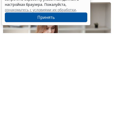
настройках браузера. Пожалуйста,
ознакомьтесь с условиями их обработки
.
Принять
© treeratw/ Фотобанк 123RF.com
Налоговые органы на официальном сайте
информируют бизнес-сообщество о том, что с
введением нового упрощенного регламента
процедура прекращения деятельности организации
занимает 3,5 месяца.