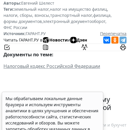
Авторы:
Евгений Шелест
Теги:
земельный налог
,
налог на имущество физлиц
,
налоги, сборы, взносы
,
транспортный налог
,
физлица
,
формы документов
,
электронный документооборот
,
ФНС России
Источник:
ГАРАНТ.РУ
Перепечатка
Читать ГАРАНТ.РУ в
Новости
и
Дзен
Документы по теме:
Налоговый кодекс Российской Федерации
ФНС России рассказала малому
Мы обрабатываем локальные данные
браузера и используем инструменты
бизнесу о порядке упрощенной
аналитики в целях улучшения и обеспечения
ликвидации компании
работоспособности сайта, статистических
исследований и обзоров. Вы можете
7 августа 2026 18:16
Налоги и бухучет
запретить обработку указанных данных в