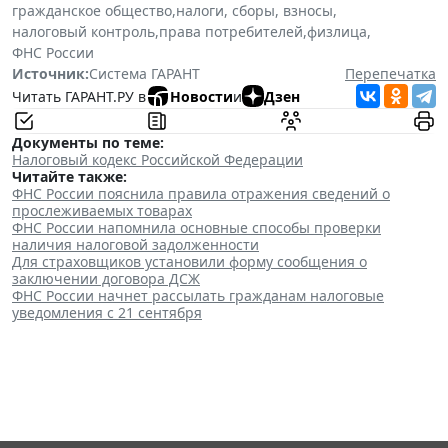
гражданское общество
,
налоги, сборы, взносы
,
налоговый контроль
,
права потребителей
,
физлица
,
ФНС России
Источник:
Система ГАРАНТ
Перепечатка
Читать ГАРАНТ.РУ в
Новости
и
Дзен
Документы по теме:
Налоговый кодекс Российской Федерации
Читайте также:
ФНС России пояснила правила отражения сведений о
прослеживаемых товарах
ФНС России напомнила основные способы проверки
наличия налоговой задолженности
Для страховщиков установили форму сообщения о
заключении договора ДСЖ
ФНС России начнет рассылать гражданам налоговые
уведомления с 21 сентября