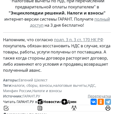
"Налоговые вычеты по НДС при перечислении
предварительной оплаты покупателем" в
"Энциклопедии решений. Налоги и взносы"
интернет-версии системы ГАРАНТ. Получите
полный
доступ
на 3 дня бесплатно!
Напомним, что согласно
подп. 3 п. 3 ст. 170 НК РФ
покупатель обязан восстановить НДС в случае, когда
товары, работы, услуги получены от поставщика. А
также когда стороны договора расторгают договор,
либо изменяют его условия и продавец возвращает
полученный аванс.
Авторы:
Евгений Шелест
Теги:
налоги, сборы, взносы
,
налоговые вычеты
,
НДС
,
Минфин России
,
Налоги и взносы
Источник:
ГАРАНТ.РУ
Перепечатка
Читать ГАРАНТ.РУ в
Новости
и
Дзен