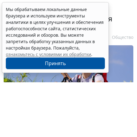
В РФ урегулировали вопросы
Мы обрабатываем локальные данные
браузера и используем инструменты
использования с/х земель для
аналитики в целях улучшения и обеспечения
сельского туризма
работоспособности сайта, статистических
исследований и обзоров. Вы можете
7 августа 2026 16:18
Общество
запретить обработку указанных данных в
настройках браузера. Пожалуйста,
ознакомьтесь с условиями их обработки
.
Принять
© buccaneer / Фотобанк 123RF.com
Перевод участка из земель с/х назначения, не