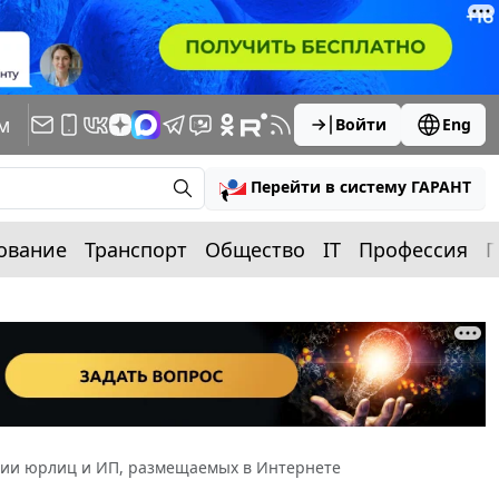
м
Войти
Eng
Перейти в систему ГАРАНТ
ование
Транспорт
Общество
IT
Профессия
П
ации юрлиц и ИП, размещаемых в Интернете