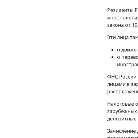
Резиденты Р
иностранных
закона от 10
Эти лица та
о движе
о перев
иностра
ФНС России 
лицами в за
расположенн
Налоговые о
зарубежных 
депозитные 
Зачисление 