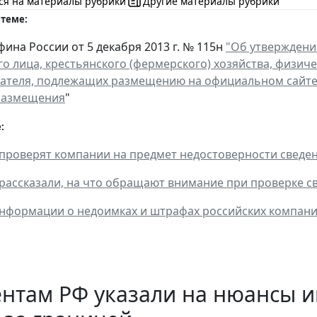
ся на материалы рубрики
Другие материалы рубрики
 теме:
ина России от 5 декабря 2013 г. № 115н
"Об утверждени
о лица, крестьянского (фермерского) хозяйства, физиче
теля, подлежащих размещению на официальном сайте Ф
 размещения
"
:
проверят компании на предмет недостоверности сведен
рассказали, на что обращают внимание при проверке с
нформации о недоимках и штрафах российских компани
ентам РФ указали на нюансы 