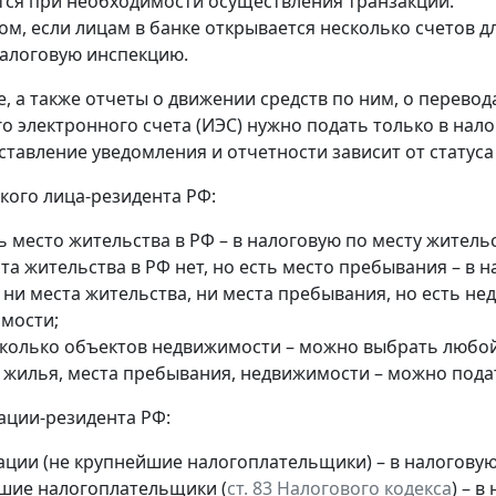
ся при необходимости осуществления транзакции.
ом, если лицам в банке открывается несколько счетов д
алоговую инспекцию.
, а также отчеты о движении средств по ним, о перевод
о электронного счета (ИЭС) нужно подать только в нал
ставление уведомления и отчетности зависит от статуса
кого лица-резидента РФ:
ь место жительства в РФ – в налоговую по месту жительс
та жительства в РФ нет, но есть место пребывания – в 
 ни места жительства, ни места пребывания, но есть н
мости;
сколько объектов недвижимости – можно выбрать любой 
т жилья, места пребывания, недвижимости – можно пода
ации-резидента РФ:
ации (не крупнейшие налогоплательщики) – в налогову
шие налогоплательщики (
ст. 83 Налогового кодекса
) – 