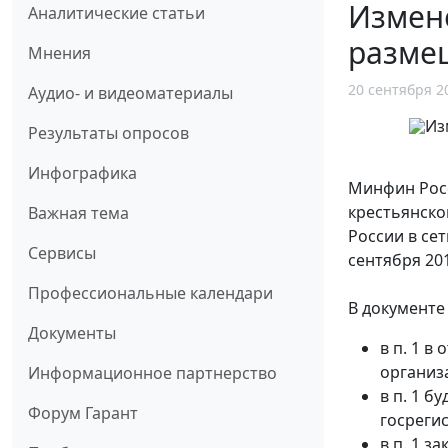
Измене
Аналитические статьи
разме
Мнения
20 сентября 2
Аудио- и видеоматериалы
Результаты опросов
Инфографика
Минфин Росс
крестьянско
Важная тема
России в сет
Сервисы
сентября 2017
Профессиональные календари
В документе
Документы
в п. 1 
организ
Информационное партнерство
в п. 1 б
Форум Гарант
госреги
в п. 1 