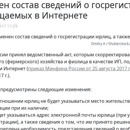
н состав сведений о госреги
щаемых в Интернете
017 11:29
Dmitry A / Shutterstock
ии принял ведомственный акт, которым скорректирован
го (фермерского) хозяйства и физлица в качестве ИП,
и Интернет (
приказ Минфина России от 25 августа 2017 г
 г.).
 предусмотрены следующие изменения:
в отношении юрлиц не будет указываться место житель
ации при их наличии;
удет указываться адрес электронной почты юрлица (при 
страции), а также сведения о том, что им принято реше
закреплена необходимость представления сведений о во