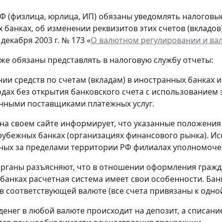
Ф (физлица, юрлица, ИП) обязаны уведомлять налоговые 
 банках, об изменении реквизитов этих счетов (вкладов
 декабря 2003 г. № 173 «
О валютном регулировании и ва
кже обязаны представлять в налоговую службу отчеты:
нии средств по счетам (вкладам) в иностранных банках 
одах без открытия банковского счета с использованием
нными поставщиками платежных услуг.
на своем сайте информирует, что указанные положения
рубежных банках (организациях финансового рынка). Ис
ых за пределами территории РФ филиалах уполномоче
рганы разъясняют, что в отношении оформления гражд
банках расчетная система имеет свои особенности. Банк
в соответствующей валюте (все счета привязаны к одной
денег в любой валюте происходит на депозит, а списание