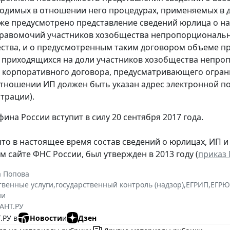
водимых в отношении него процедурах, применяемых в д
акже предусмотрено представление сведений юрлица о 
равомочий участников хозобщества непропорциональн
ства, и о предусмотренным таким договором объеме п
, приходящихся на доли участников хозобщества непроп
 корпоративного договора, предусматривающего ограни
 отношении ИП должен быть указан адрес электронной по
трации).
ина России вступит в силу 20 сентября 2017 года.
то в настоящее время состав сведений о юрлицах, ИП 
 сайте ФНС России, был утвержден в 2013 году (
приказ 
а Попова
твенные услуги
,
государственный контроль (надзор)
,
ЕГРИП
,
ЕГР
ии
АНТ.РУ
.РУ в
Новости
и
Дзен