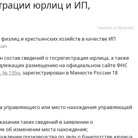
страции юрлиц и ИП,
Налоги и бухучет
.com
 состав сведений о госрегистрации юрлица, а также
 подлежащих размещению на официальном сайте ФНС
. № 135н
, зарегистрирован в Минюсте России 18
ства управляющего или место нахождения управляющей
указании таких сведений в заявлении о
ние об изменении места нахождения;
збуждении производства по делу о банкротстве юрлица