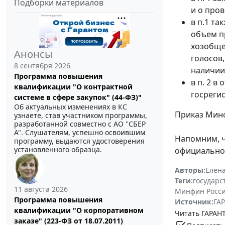
Подборки материалов
и о про
в п.1 т
объем п
хозобще
Анонсы
голосов
8 сентября 2026
наличии
Программа повышения
в п. 2 в
квалификации "О контрактной
госрегис
системе в сфере закупок" (44-ФЗ)"
Об актуальных изменениях в КС
Приказ Минф
узнаете, став участником программы,
разработанной совместно с АО ''СБЕР
А". Слушателям, успешно освоившим
Напомним, ч
программу, выдаются удостоверения
установленного образца.
официальном
Авторы:
Елен
Теги:
государс
11 августа 2026
Минфин Росс
Программа повышения
Источник:
ГАР
квалификации "О корпоративном
Читать ГАРАНТ
заказе" (223-ФЗ от 18.07.2011)