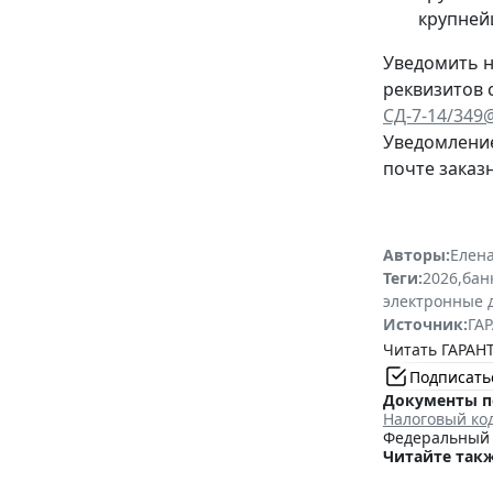
крупней
Уведомить н
реквизитов 
СД-7-14/349
Уведомление
почте заказ
Авторы:
Елена
Теги:
2026
,
бан
электронные 
Источник:
ГАР
Читать ГАРАНТ
Подписать
Документы п
Налоговый ко
Федеральный з
Читайте такж