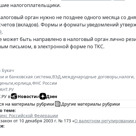
шие налогоплательщики.
алоговый орган нужно не позднее одного месяца со дня 
счетов (вкладов). Формы и форматы уведомлений утве
@
.
 может быть направлено в налоговый орган лично рез
ным письмом, в электронной форме по ТКС.
 Букач
ки и банковская система
,
ВЭД
,
международные договоры
,
налоги,
деньги
,
юрлица
,
ФНС России
АНТ.РУ
.РУ в
Новости
и
Дзен
ся на материалы рубрики
Другие материалы рубрики
о теме:
декс Российской Федерации
акон от 10 декабря 2003 г. № 173 «
О валютном регулировании 
е: