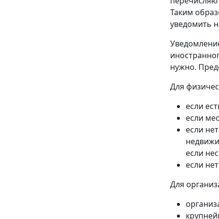
перечисляют
Таким образ
уведомить н
Уведомление
иностранног
нужно. Пред
Для физичес
если ест
если мес
если нет
недвижи
если не
если не
Для организ
организ
крупней