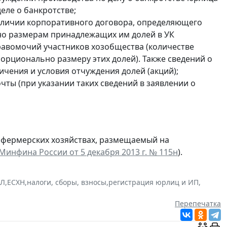
еле о банкротстве;
наличии корпоративного договора, определяющего
о размерам принадлежащих им долей в УК
равомочий участников хозобщества (количестве
орционально размеру этих долей). Также сведений о
чения и условия отчуждения долей (акций);
чты (при указании таких сведений в заявлении о
и фермерских хозяйствах, размещаемый на
Минфина России от 5 декабря 2013 г. № 115н
).
ЮЛ
,
ЕСХН
,
налоги, сборы, взносы
,
регистрация юрлиц и ИП
,
Перепечатка