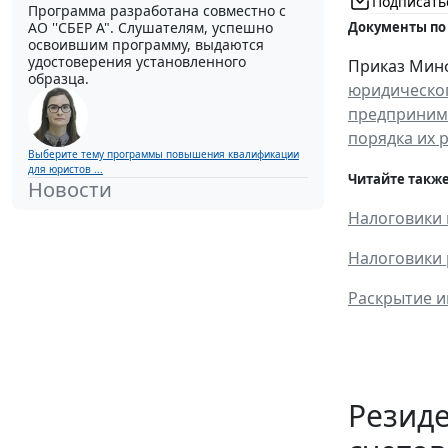
Подписать
Программа разработана совместно с
АО ''СБЕР А". Слушателям, успешно
Документы по
освоившим программу, выдаются
удостоверения установленного
Приказ Минф
образца.
юридическог
предпринима
порядка их
Выберите тему программы повышения квалификации
для юристов ...
Читайте также
Новости
Налоговики 
Налоговики 
Раскрытие и
Резид