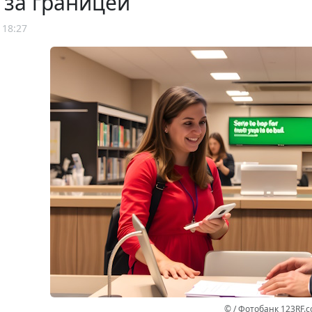
 за границей
 18:27
© / Фотобанк 123RF.