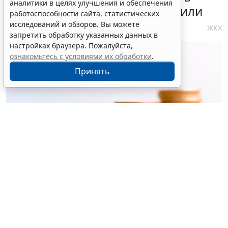
аналитики в целях улучшения и обеспечения
сфере теплоснабжения уточнили
работоспособности сайта, статистических
исследований и обзоров. Вы можете
4 августа 2026 10:58
ЖКХ
запретить обработку указанных данных в
настройках браузера. Пожалуйста,
ознакомьтесь с условиями их обработки
.
Принять
© ujiha / Фотобанк 123RF.com
Утверждены
общие требования
к организации и
осуществлению регионального госконтроля
(надзора) за реализацией инвестиционных
программ организаций теплоснабжения (кроме