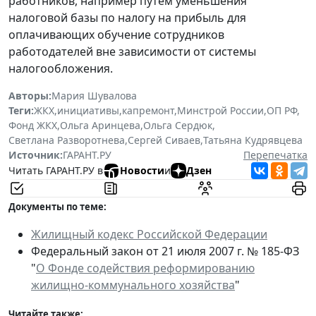
работников, например путем уменьшения
налоговой базы по налогу на прибыль для
оплачивающих обучение сотрудников
работодателей вне зависимости от системы
налогообложения.
Авторы:
Мария Шувалова
Теги:
ЖКХ
,
инициативы
,
капремонт
,
Минстрой России
,
ОП РФ
,
Фонд ЖКХ
,
Ольга Аринцева
,
Ольга Сердюк
,
Светлана Разворотнева
,
Сергей Сиваев
,
Татьяна Кудрявцева
Источник:
ГАРАНТ.РУ
Перепечатка
Читать ГАРАНТ.РУ в
Новости
и
Дзен
Документы по теме:
Жилищный кодекс Российской Федерации
Федеральный закон от 21 июля 2007 г. № 185-ФЗ
"
О Фонде содействия реформированию
жилищно-коммунального хозяйства
"
Читайте также: