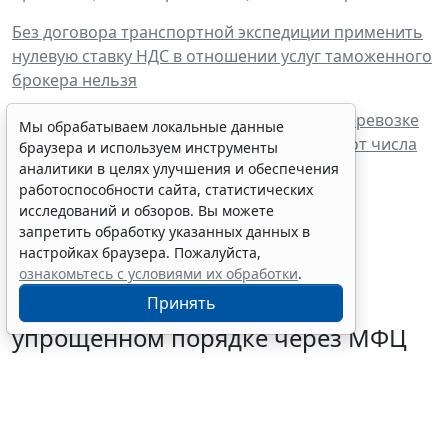
Без договора транспортной экспедиции применить
нулевую ставку НДС в отношении услуг таможенного
брокера нельзя
Услуги экспедитора при международной перевозке
Мы обрабатываем локальные данные
облагаются по ставке НДС 0% независимо от числа
браузера и используем инструменты
привлеченных им перевозчиков
аналитики в целях улучшения и обеспечения
работоспособности сайта, статистических
исследований и обзоров. Вы можете
запретить обработку указанных данных в
настройках браузера. Пожалуйста,
ознакомьтесь с условиями их обработки
.
Граждане могут запустить
Принять
процедуру банкротства в
упрощенном порядке через МФЦ
5 августа 2026 18:27
Налоги и бухучет