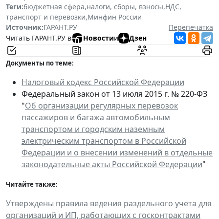
Теги:
бюджетная сфера
,
налоги, сборы, взносы
,
НДС
,
транспорт и перевозки
,
Минфин России
Источник:
ГАРАНТ.РУ
Перепечатка
Читать ГАРАНТ.РУ в
Новости
и
Дзен
Документы по теме:
Налоговый кодекс Российской Федерации
Федеральный закон от 13 июля 2015 г. № 220-ФЗ
"
Об организации регулярных перевозок
пассажиров и багажа автомобильным
транспортом и городским наземным
электрическим транспортом в Российской
Федерации и о внесении изменений в отдельные
законодательные акты Российской Федерации
"
Читайте также:
Утверждены правила ведения раздельного учета для
организаций и ИП, работающих с госконтрактами