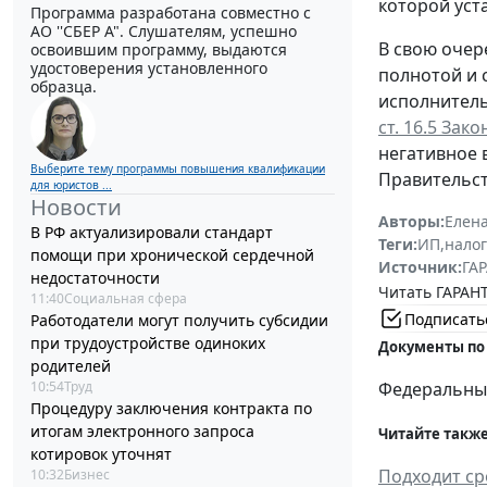
которой уст
Программа разработана совместно с
АО ''СБЕР А". Слушателям, успешно
В свою очер
освоившим программу, выдаются
удостоверения установленного
полнотой и
образца.
исполнитель
ст. 16.5 Зак
негативное 
Выберите тему программы повышения квалификации
Правительст
для юристов ...
Новости
Авторы:
Елен
В РФ актуализировали стандарт
Теги:
ИП
,
налог
помощи при хронической сердечной
Источник:
ГАР
недостаточности
Читать ГАРАНТ
11:40
Социальная сфера
Подписать
Работодатели могут получить субсидии
при трудоустройстве одиноких
Документы по
родителей
10:54
Труд
Федеральный 
Процедуру заключения контракта по
итогам электронного запроса
Читайте также
котировок уточнят
Подходит ср
10:32
Бизнес