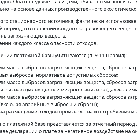
одов. Она определяется лицами, обязанными вносить пл
ьно на основе данных производственного экологическо
дого стационарного источника, фактически использовав
й период, в отношении каждого загрязняющего вещест
ень загрязняющих веществ;
ении каждого класса опасности отходов.
ении платежной базы учитываются (п. 9-11 Правил):
ли масса выбросов загрязняющих веществ, сбросов за
мых выбросов, нормативов допустимых сбросов;
ли масса выбросов загрязняющих веществ, сбросов заг
загрязняющих веществ и микроорганизмов (далее - лими
ли масса выбросов загрязняющих веществ, сбросов з
(включая аварийные выбросы и сбросы);
на размещение отходов производства и потребления и 
о платежной базе представляется за отчетный период 
таве декларации о плате за негативное воздействие на 