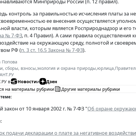
анавливаются Минприроды России (п. 12 правил).
едь контроль за правильностью исчисления платы за н
 своевременностью ее внесения осуществляется уполн
ной власти, которым является Росприроднадзор и его 
она № 7-ФЗ
, п. 4 Правил). А сами правила осуществления
воздействие на окружающую среду, полнотой и своевре
вом РФ (
п. 3 ст. 16.5 Закона № 7-ФЗ
).
а Попова
и, сборы, взносы
,
экология и охрана природы
,
юрлица
,
Правител
АНТ.РУ
.РУ в
Новости
и
Дзен
ся на материалы рубрики
Другие материалы рубрики
 теме:
закон от 10 января 2002 г. № 7-ФЗ "
Об охране окружаю
:
ок подачи декларации о плате за негативное воздейств