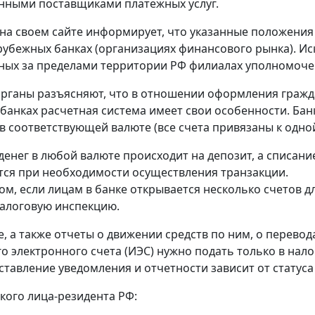
нными поставщиками платежных услуг.
на своем сайте информирует, что указанные положения
рубежных банках (организациях финансового рынка). Ис
ых за пределами территории РФ филиалах уполномоче
рганы разъясняют, что в отношении оформления гражд
банках расчетная система имеет свои особенности. Банк
в соответствующей валюте (все счета привязаны к одной
денег в любой валюте происходит на депозит, а списание
ся при необходимости осуществления транзакции.
ом, если лицам в банке открывается несколько счетов д
алоговую инспекцию.
, а также отчеты о движении средств по ним, о перевод
о электронного счета (ИЭС) нужно подать только в нал
ставление уведомления и отчетности зависит от статуса
кого лица-резидента РФ: