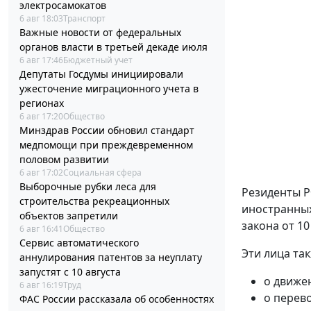
электросамокатов
6 авг 18:03
Транспорт
Важные новости от федеральных
органов власти в третьей декаде июля
6 авг 17:46
Бюджетный учет
Депутаты Госдумы инициировали
ужесточение миграционного учета в
регионах
6 авг 17:20
Общество
Минздрав России обновил стандарт
медпомощи при преждевременном
половом развитии
6 авг 17:02
Социальная сфера
Выборочные рубки леса для
Резиденты Р
строительства рекреационных
иностранных
объектов запретили
закона от 10
6 авг 16:41
Общество
Сервис автоматического
Эти лица та
аннулирования патентов за неуплату
запустят с 10 августа
о движе
6 авг 16:19
Труд
о перев
ФАС России рассказала об особенностях