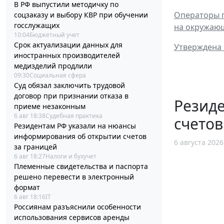
В РФ выпустили методичку по
Операторы п
соцзаказу и выбору КВР при обучении
госслужащих
на окружаю
10:04
Бюджетный учет
Срок актуализации данных для
Утверждена 
иностранных производителей
медизделий продлили
09:30
Социальная сфера
Суд обязал заключить трудовой
договор при признании отказа в
Резид
приеме незаконным
6 авг 18:38
Судебная практика
счетов
Резидентам РФ указали на нюансы
информирования об открытии счетов
6 августа 2026
за границей
6 авг 18:27
Налоги и бухучет
Племенные свидетельства и паспорта
решено перевести в электронный
формат
6 авг 18:16
IT
Россиянам разъяснили особенности
использования сервисов аренды