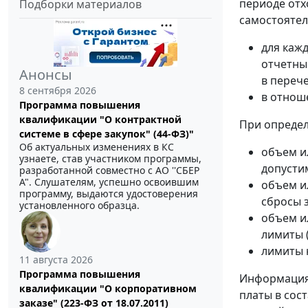
периоде отх
Подборки материалов
самостоятел
для каж
отчетны
Анонсы
в переч
8 сентября 2026
в отнош
Программа повышения
квалификации "О контрактной
При определ
системе в сфере закупок" (44-ФЗ)"
Об актуальных изменениях в КС
объем и
узнаете, став участником программы,
допусти
разработанной совместно с АО ''СБЕР
А". Слушателям, успешно освоившим
объем и
программу, выдаются удостоверения
сбросы 
установленного образца.
объем и
лимиты 
лимиты 
11 августа 2026
Программа повышения
Информация 
квалификации "О корпоративном
платы в сос
заказе" (223-ФЗ от 18.07.2011)