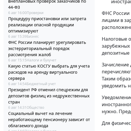
внеплановых проверок заказчиков по
иностра
44-ФЗ
ФНС России 
6 авг 16:00
Проверки
Процедуру приостановки или запрета
лицами в за
реализации опасной продукции
расположенн
оптимизируют
6 авг 15:39
Бизнес
Налоговые о
ФНС России планирует урегулировать
зарубежных 
экстерриториальный порядок
депозитные 
рассмотрения жалоб
6 авг 15:15
Налоги и бухучет
Зачисление 
Какую статью КОСГУ выбрать для учета
перечисляют
расходов на аренду виртуального
сервера
Таким образ
6 авг 14:54
Бюджетный учет
уведомить н
Президент РФ отменил спецрежим для
депозитов физлиц из недружественных
Уведомление
стран
иностранног
6 авг 14:31
Общество
нужно. Пред
Социальный вычет на лечение
неработающему пенсионеру зависит от
Для физичес
облагаемого дохода