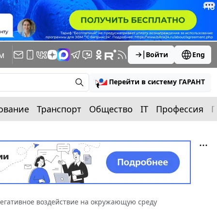
м
Войти
Eng
Перейти в систему ГАРАНТ
ование
Транспорт
Общество
IT
Профессия
П
негативное воздействие на окружающую среду