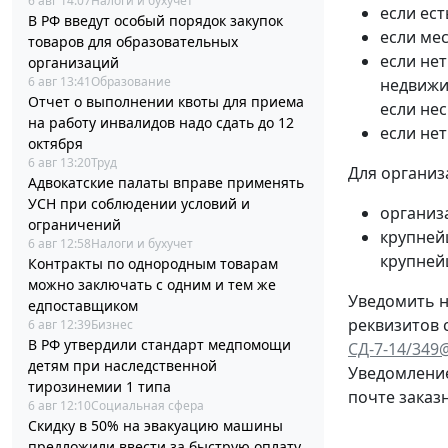
6 авг 14:07
Налоги и бухучет
если ест
В РФ введут особый порядок закупок
если мес
товаров для образовательных
если нет
организаций
6 авг 13:41
Образование
недвижи
Отчет о выполнении квоты для приема
если не
на работу инвалидов надо сдать до 12
если не
октября
6 авг 13:20
Труд
Для организ
Адвокатские палаты вправе применять
УСН при соблюдении условий и
организ
ограничений
крупней
6 авг 12:58
Налоги и бухучет
крупней
Контракты по однородным товарам
можно заключать с одним и тем же
Уведомить н
едпоставщиком
реквизитов 
6 авг 12:39
Бизнес
В РФ утвердили стандарт медпомощи
СД-7-14/349
детям при наследственной
Уведомление
тирозинемии 1 типа
почте заказ
6 авг 12:10
Социальная сфера
Скидку в 50% на эвакуацию машины
предложили ввести за быструю оплату