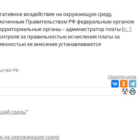
егативное воздействие на окружающую среду,
омоченным Правительством РФ федеральным органом
территориальные органы – администратор платы (
п. 1
 контроля за правильностью исчисления платы за
менностью ее внесения устанавливаются
ьство РФ
Перепечатка
щей среды
"
ие на окружающую среду