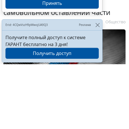
зачета срока службы при
Принять
самовольном оставлении части
10 августа 2026 13:24
Общество
Erid: 4CQwVszH9pWwojUA9Q3
Реклама
Получите полный доступ к системе
ГАРАНТ бесплатно на 3 дня!
Получить доступ
© butenkow / Фотобанк 123RF.com
Поправки касаются изменения порядка в части
сокращения засчитываемого периода времени
отсутствия в воинской части или на другом месте