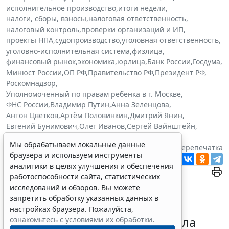
исполнительное производство
,
итоги недели
,
налоги, сборы, взносы
,
налоговая ответственность
,
налоговый контроль
,
проверки организаций и ИП
,
проекты НПА
,
судопроизводство
,
уголовная ответственность
,
уголовно-исполнительная система
,
физлица
,
финансовый рынок
,
экономика
,
юрлица
,
Банк России
,
Госдума
,
Минюст России
,
ОП РФ
,
Правительство РФ
,
Президент РФ
,
Роскомнадзор
,
Уполномоченный по правам ребенка в г. Москве
,
ФНС России
,
Владимир Путин
,
Анна Зеленцова
,
Антон Цветков
,
Артём Половинкин
,
Дмитрий Янин
,
Евгений Бунимович
,
Олег Иванов
,
Сергей Вайнштейн
,
Татьяна Мерзлякова
,
Юрий Щиголев
Мы обрабатываем локальные данные
Источник:
ГАРАНТ.РУ
Перепечатка
браузера и используем инструменты
Читать ГАРАНТ.РУ в
Новости
и
Дзен
аналитики в целях улучшения и обеспечения
работоспособности сайта, статистических
исследований и обзоров. Вы можете
запретить обработку указанных данных в
настройках браузера. Пожалуйста,
Президент РФ уточнил правила
ознакомьтесь с условиями их обработки
.