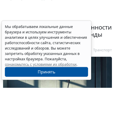
Россиянам разъяснили особенности
Мы обрабатываем локальные данные
браузера и используем инструменты
использования сервисов аренды
аналитики в целях улучшения и обеспечения
электросамокатов
работоспособности сайта, статистических
исследований и обзоров. Вы можете
6 августа 2026 18:03
Транспорт
запретить обработку указанных данных в
настройках браузера. Пожалуйста,
ознакомьтесь с условиями их обработки
.
Принять