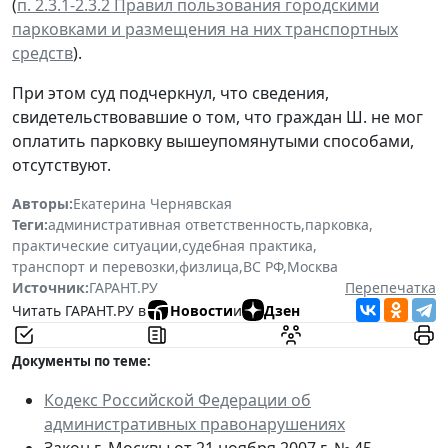
(
п. 2.3.1-2.3.2 Правил пользования городскими
парковками и размещения на них транспортных
средств
).
При этом суд подчеркнул, что сведения,
свидетельствовавшие о том, что граждан Ш. не мог
оплатить парковку вышеупомянутыми способами,
отсутствуют.
Авторы:
Екатерина Чернявская
Теги:
административная ответственность
,
парковка
,
практические ситуации
,
судебная практика
,
транспорт и перевозки
,
физлица
,
ВС РФ
,
Москва
Источник:
ГАРАНТ.РУ
Перепечатка
Читать ГАРАНТ.РУ в
Новости
и
Дзен
Документы по теме:
Кодекс Российской Федерации об
административных правонарушениях