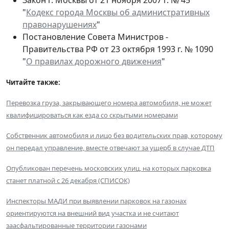
Закон г. Москвы от 21 ноября 2007 г. № 45
"
Кодекс города Москвы об административных
правонарушениях
"
Постановление Совета Министров -
Правительства РФ от 23 октября 1993 г. № 1090
"
О правилах дорожного движения
"
Читайте также:
Перевозка груза, закрывающего номера автомобиля, не может
квалифицироваться как езда со скрытыми номерами
Собственник автомобиля и лицо без водительских прав, которому
он передал управление, вместе отвечают за ущерб в случае ДТП
Опубликован перечень московских улиц, на которых парковка
станет платной с 26 декабря (СПИСОК)
Инспекторы МАДИ при выявлении парковок на газонах
ориентируются на внешний вид участка и не считают
заасфальтированные территории газонами