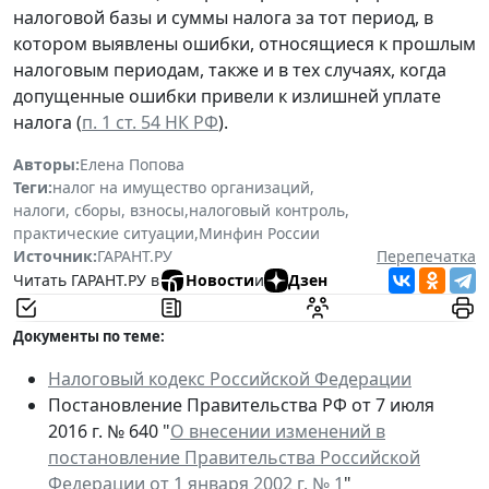
налоговой базы и суммы налога за тот период, в
котором выявлены ошибки, относящиеся к прошлым
налоговым периодам, также и в тех случаях, когда
допущенные ошибки привели к излишней уплате
налога (
п. 1 ст. 54 НК РФ
).
Авторы:
Елена Попова
Теги:
налог на имущество организаций
,
налоги, сборы, взносы
,
налоговый контроль
,
практические ситуации
,
Минфин России
Источник:
ГАРАНТ.РУ
Перепечатка
Читать ГАРАНТ.РУ в
Новости
и
Дзен
Документы по теме:
Налоговый кодекс Российской Федерации
Постановление Правительства РФ от 7 июля
2016 г. № 640 "
О внесении изменений в
постановление Правительства Российской
Федерации от 1 января 2002 г. № 1
"