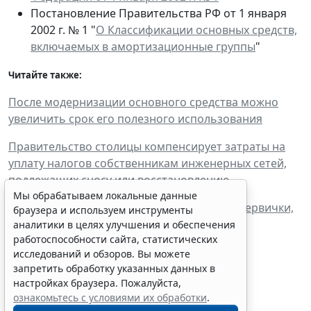
Постановление Правительства РФ от 1 января
2002 г. № 1 "
О Классификации основных средств,
включаемых в амортизационные группы
"
Читайте также:
После модернизации основного средства можно
увеличить срок его полезного использования
Правительство столицы компенсирует затраты на
уплату налогов собственникам инженерных сетей,
подлежащих сносу или восстановлению
Мы обрабатываем локальные данные
Уточнено, как определить срок хранения первички,
браузера и используем инструменты
касающейся амортизируемого имущества
аналитики в целях улучшения и обеспечения
работоспособности сайта, статистических
исследований и обзоров. Вы можете
запретить обработку указанных данных в
настройках браузера. Пожалуйста,
ознакомьтесь с условиями их обработки
.
Граждане могут запустить