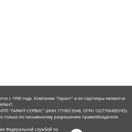
тся с 1990 года. Компания "Гарант" и ее партнеры являются
АРАНТ.
НПП "ГАРАНТ-СЕРВИС" (ИНН 7718013048, ОГРН 1027700495745).
о только по письменному разрешению правообладателя.
ния Федеральной службой по