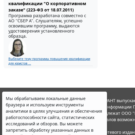
квалификации "О корпоративном
заказе" (223-ФЗ от 18.07.2011)
Программа разработана совместно с
АО ''СБЕР А". Слушателям, успешно
освоившим программу, выдаются
удостоверения установленного
образца.
Выберите тему программы повышения квалификации
для юристов ...
Мы обрабатываем локальные данные
© ООО "НПП "ГАРАНТ-СЕРВИС", 2026. Система ГАРАНТ выпускае
браузера и используем инструменты
участниками Российской ассоциации правовой информации Г
аналитики в целях улучшения и обеспечения
Все права на материалы сайта ГАРАНТ.РУ принадлежат ООО "
работоспособности сайта, статистических
Полное или частичное воспроизведение материалов возможн
исследований и обзоров. Вы можете
Правила использования портала.
запретить обработку указанных данных в
Портал ГАРАНТ.РУ зарегистрирован в качестве сетевого изда