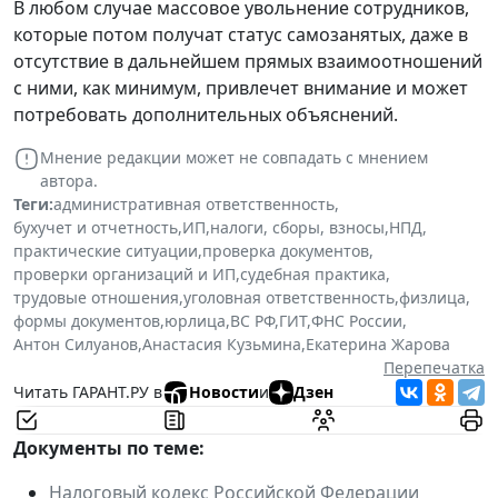
В любом случае массовое увольнение сотрудников,
которые потом получат статус самозанятых, даже в
отсутствие в дальнейшем прямых взаимоотношений
с ними, как минимум, привлечет внимание и может
потребовать дополнительных объяснений.
Мнение редакции может не совпадать с мнением
автора.
Теги:
административная ответственность
,
бухучет и отчетность
,
ИП
,
налоги, сборы, взносы
,
НПД
,
практические ситуации
,
проверка документов
,
проверки организаций и ИП
,
судебная практика
,
трудовые отношения
,
уголовная ответственность
,
физлица
,
формы документов
,
юрлица
,
ВС РФ
,
ГИТ
,
ФНС России
,
Антон Силуанов
,
Анастасия Кузьмина
,
Екатерина Жарова
Перепечатка
Читать ГАРАНТ.РУ в
Новости
и
Дзен
Документы по теме:
Налоговый кодекс Российской Федерации