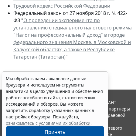
Трудовой кодекс Российской Федерации
Федеральный закон от 27 ноября 2018 г. № 422-
ФЗ "
О проведении эксперимента по
установлению специального налогового режима
"Налог на профессиональный доход" в городе
федерального значения Москве, в Московской и
Калужской областях, а также в Республике
Татарстан (Татарстан)
"
Мы обрабатываем локальные данные
браузера и используем инструменты
аналитики в целях улучшения и обеспечения
работоспособности сайта, статистических
© ООО "НПП "ГАРАНТ-СЕРВИС", 2026. Система ГАРАНТ
исследований и обзоров. Вы можете
выпускается с 1990 года. Компания "Гарант" и ее партнеры
запретить обработку указанных данных в
являются участниками Российской ассоциации правовой
настройках браузера. Пожалуйста,
информации ГАРАНТ.
ознакомьтесь с условиями их обработки
.
Портал ГАРАНТ.РУ зарегистрирован в качестве сетевого
Принять
издания Федеральной службой по надзору в сфере