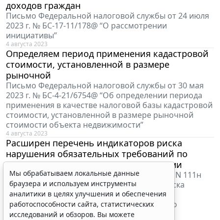
доходов граждан
Письмо Федеральной налоговой службы от 24 июля
2023 г. № БС-17-11/178@ “О рассмотрении
инициативы”
4 августа 2023
Определяем период применения кадастровой
стоимости, установленной в размере
рыночной
Письмо Федеральной налоговой службы от 30 мая
2023 г. № БС-4-21/6754@ “Об определении периода
применения в качестве налоговой базы кадастровой
стоимости, установленной в размере рыночной
стоимости объекта недвижимости”
4 августа 2023
Расширен перечень индикаторов риска
нарушения обязательных требований по
лицензионному контролю за лотереями
Мы обрабатываем локальные данные
Приказ Минфина России от 30 июня 2023 г. N 111н
браузера и используем инструменты
“Об утверждении перечня индикаторов риска
нарушения обязательных требований по
аналитики в целях улучшения и обеспечения
федеральному государственному контролю
работоспособности сайта, статистических
(надзору) за проведением лотерей”
исследований и обзоров. Вы можете