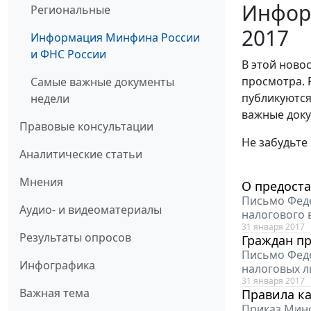
Инфор
Региональные
2017
Информация Минфина России
и ФНС России
В этой ново
просмотра. 
Самые важные документы
публикуются
недели
важные доку
Правовые консультации
Не забудьте
Аналитические статьи
Мнения
О предост
Письмо Феде
Аудио- и видеоматериалы
налогового 
31 января 2017
Результаты опросов
Граждан п
Письмо Феде
Инфографика
налоговых л
31 января 2017
Важная тема
Правила ка
Приказ Минф