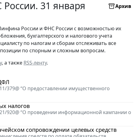
России. 31 января
Архив
Минфина России и ФНС России с возможностью их
бложения, бухгалтерского и налогового учета
ециалисту по налогам и сборам отслеживать все
х позиции по спорным и сложным вопросам.
у
, а также
RSS-ленту
.
НДФЛ
3-11/379@ “О предоставлении имущественного
ых налогов
4-21/920@ “О проведении информационной кампании о
начейском сопровождении целевых средств
речисления средств по оплате обязательств