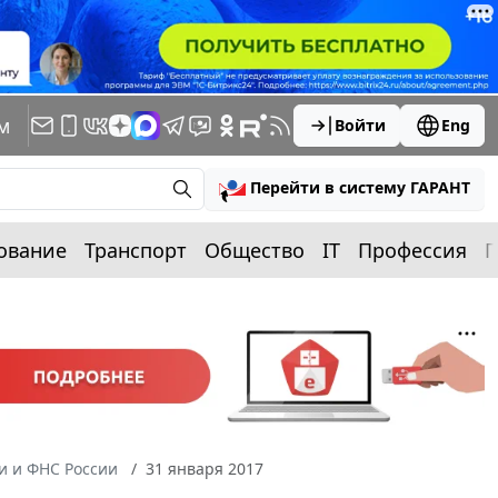
м
Войти
Eng
Перейти в систему ГАРАНТ
ование
Транспорт
Общество
IT
Профессия
П
 и ФНС России
31 января 2017