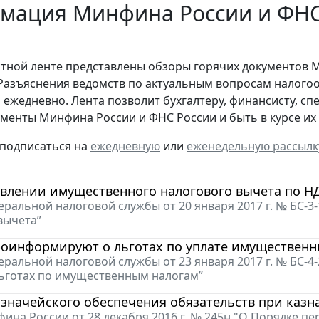
мация Минфина России и ФНС 
стной ленте представлены обзоры горячих документов 
Разъяснения ведомств по актуальным вопросам налогоо
 ежедневно. Лента позволит бухгалтеру, финансисту, сп
менты Минфина России и ФНС России и быть в курсе и
 подписаться на
ежедневную
или
еженедельную рассылк
авлении имущественного налогового вычета по 
ральной налоговой службы от 20 января 2017 г. № БС-
вычета”
роинформируют о льготах по уплате имущественн
ральной налоговой службы от 23 января 2017 г. № БС-
ьготах по имущественным налогам”
значейского обеспечения обязательств при каз
ина России от 28 декабря 2016 г. № 245н "О Порядке пе