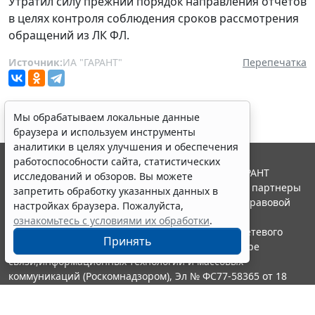
Утратил силу прежний порядок направления отчетов
в целях контроля соблюдения сроков рассмотрения
обращений из ЛК ФЛ.
Источник:
ИА "ГАРАНТ"
Перепечатка
Мы обрабатываем локальные данные
браузера и используем инструменты
аналитики в целях улучшения и обеспечения
работоспособности сайта, статистических
© ООО "НПП "ГАРАНТ-СЕРВИС", 2026. Система ГАРАНТ
исследований и обзоров. Вы можете
выпускается с 1990 года. Компания "Гарант" и ее партнеры
запретить обработку указанных данных в
являются участниками Российской ассоциации правовой
настройках браузера. Пожалуйста,
информации ГАРАНТ.
ознакомьтесь с условиями их обработки
.
Портал ГАРАНТ.РУ зарегистрирован в качестве сетевого
Принять
издания Федеральной службой по надзору в сфере
связи,информационных технологий и массовых
коммуникаций (Роскомнадзором), Эл № ФС77-58365 от 18
июня 2014 года.