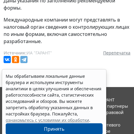
Даны указания по заполнению рекомендуемой
формы.
Международные компании могут представлять в
налоговый орган сведения о контролирующих лицах
по иным формам, включая самостоятельно
разработанные.
Источник:
ИА "ГАРАНТ"
Перепечатка
Мы обрабатываем локальные данные
браузера и используем инструменты
аналитики в целях улучшения и обеспечения
работоспособности сайта, статистических
© ООО "НПП "ГАРАНТ-СЕРВИС", 2026. Система ГАРАНТ
исследований и обзоров. Вы можете
выпускается с 1990 года. Компания "Гарант" и ее партнеры
запретить обработку указанных данных в
являются участниками Российской ассоциации правовой
настройках браузера. Пожалуйста,
информации ГАРАНТ.
ознакомьтесь с условиями их обработки
.
Портал ГАРАНТ.РУ зарегистрирован в качестве сетевого
Принять
издания Федеральной службой по надзору в сфере