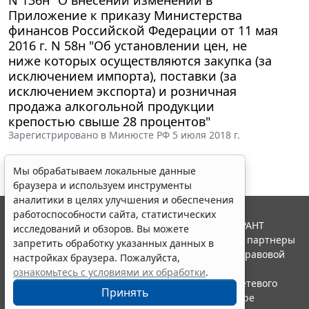
Приложение к приказу Министерства
финансов Российской Федерации от 11 мая
2016 г. N 58н "Об установлении цен, не
ниже которых осуществляются закупка (за
исключением импорта), поставки (за
исключением экспорта) и розничная
продажа алкогольной продукции
крепостью свыше 28 процентов"
Зарегистрировано в Минюсте РФ 5 июля 2018 г.
Мы обрабатываем локальные данные
браузера и используем инструменты
аналитики в целях улучшения и обеспечения
работоспособности сайта, статистических
© ООО "НПП "ГАРАНТ-СЕРВИС", 2026. Система ГАРАНТ
исследований и обзоров. Вы можете
выпускается с 1990 года. Компания "Гарант" и ее партнеры
запретить обработку указанных данных в
являются участниками Российской ассоциации правовой
настройках браузера. Пожалуйста,
информации ГАРАНТ.
ознакомьтесь с условиями их обработки
.
Портал ГАРАНТ.РУ зарегистрирован в качестве сетевого
Принять
издания Федеральной службой по надзору в сфере