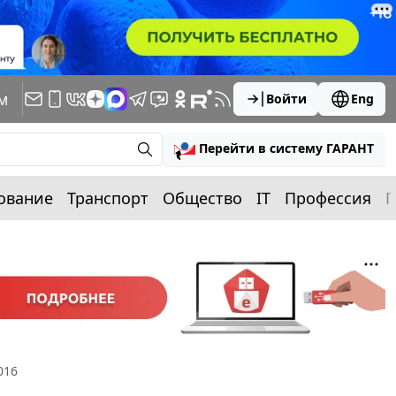
м
Войти
Eng
Перейти в систему ГАРАНТ
ование
Транспорт
Общество
IT
Профессия
П
016