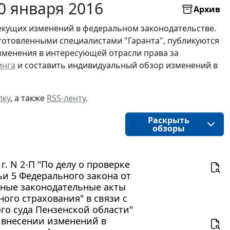
0 января 2016
Архив
екущих изменений в федеральном законодательстве.
готовленными специалистами "Гаранта", публикуются
изменения в интересующей отрасли права за
инга
и составить индивидуальный обзор изменений в
лку
, а также
RSS-ленту
.
Раскрыть
обзоры
. N 2-П "По делу о проверке
ьи 5 Федерального закона от
льные законодательные акты
ого страхования" в связи с
о суда Пензенской области"
О внесении изменений в