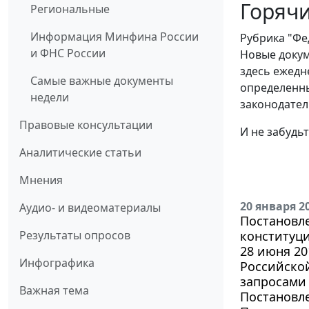
Горячи
Региональные
Информация Минфина России
Рубрика "Фе
и ФНС России
Новые докум
здесь ежедн
Самые важные документы
определенны
недели
законодател
Правовые консультации
И не забудь
Аналитические статьи
Мнения
20 января 2
Аудио- и видеоматериалы
Постановле
Результаты опросов
конституци
28 июня 20
Инфографика
Российской
запросами 
Важная тема
Постановле