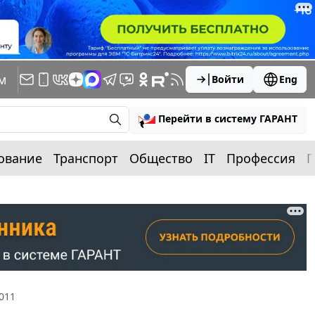
м
Войти
Eng
Перейти в систему ГАРАНТ
ование
Транспорт
Общество
IT
Профессия
П
011