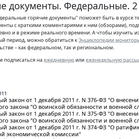
е документы. Федеральные. 2
деральные горячие документы" поможет быть в курсе т
енты с краткими комментариями к ним (обзорами), под
евно и в режиме реального времени. А чтобы изучить 
й период, можно обратиться к
Энциклопедии монитор
ьстве – как федеральном, так и региональном.
те подписаться на
ежедневную
или
еженедельную рассы
011
й закон от 1 декабря 2011 г. N 376-ФЗ "О внесен
го закона "О воинской обязанности и военной с
й закон от 1 декабря 2011 г. N 375-ФЗ "О внесен
го закона "О воинской обязанности и военной с
й закон от 1 декабря 2011 г. N 374-ФЗ "О ратифи
ой экономической комиссии"