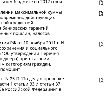
льном бюджете на 2012 год и
новлении максимальной суммы
дновременно действующих
иной кредитной
я банковских гарантий
нных пошлин, налогов"
ия РФ от 10 ноября 2011 г. N
оохранения и социального
65 "Об утверждении Перечня
льдшера) при оказании
м категориям граждан,
 помощи"
г. N 25-П "По делу о проверке
сти 1 статьи 33 и статьи 37
бе Российской Федерации" в