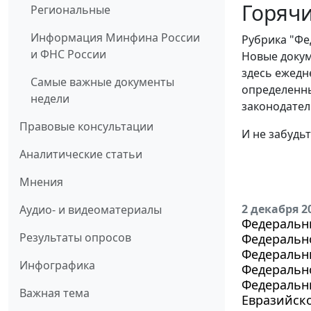
Горячи
Региональные
Информация Минфина России
Рубрика "Фе
и ФНС России
Новые докум
здесь ежедн
Самые важные документы
определенны
недели
законодател
Правовые консультации
И не забудь
Аналитические статьи
Мнения
2 декабря 2
Аудио- и видеоматериалы
Федеральны
Результаты опросов
Федерально
Федеральны
Инфографика
Федерально
Федеральны
Важная тема
Евразийск