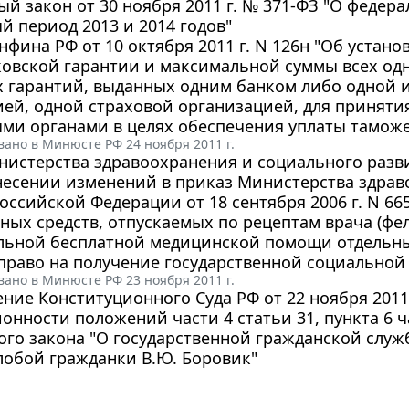
й закон от 30 ноября 2011 г. № 371-ФЗ "О федера
й период 2013 и 2014 годов"
фина РФ от 10 октября 2011 г. N 126н "Об уста
ковской гарантии и максимальной суммы всех о
х гарантий, выданных одним банком либо одной 
ей, одной страховой организацией, для приняти
ми органами в целях обеспечения уплаты таможе
ано в Минюсте РФ 24 ноября 2011 г.
истерства здравоохранения и социального развит
несении изменений в приказ Министерства здрав
оссийской Федерации от 18 сентября 2006 г. N 6
ных средств, отпускаемых по рецептам врача (фе
льной бесплатной медицинской помощи отдельны
раво на получение государственной социальной
ано в Минюсте РФ 23 ноября 2011 г.
ние Конституционного Суда РФ от 22 ноября 2011 
онности положений части 4 статьи 31, пункта 6 ча
го закона "О государственной гражданской служ
лобой гражданки В.Ю. Боровик"