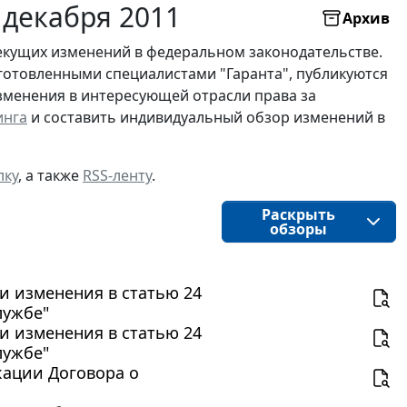
 декабря 2011
Архив
екущих изменений в федеральном законодательстве.
готовленными специалистами "Гаранта", публикуются
изменения в интересующей отрасли права за
инга
и составить индивидуальный обзор изменений в
лку
, а также
RSS-ленту
.
Раскрыть
обзоры
ии изменения в статью 24
лужбе"
ии изменения в статью 24
лужбе"
кации Договора о