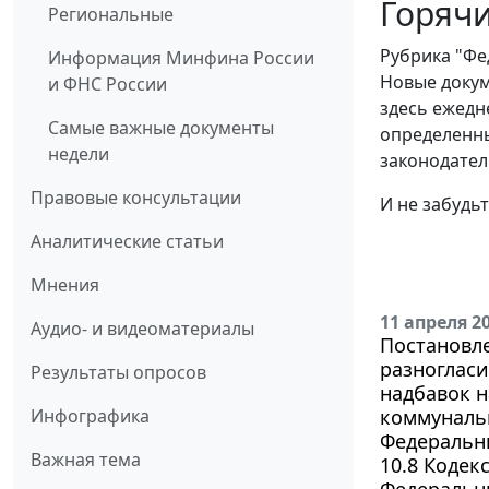
Горячи
Региональные
Рубрика "Фе
Информация Минфина России
Новые докум
и ФНС России
здесь ежедн
Самые важные документы
определенны
недели
законодател
Правовые консультации
И не забудь
Аналитические статьи
Мнения
11 апреля 2
Аудио- и видеоматериалы
Постановле
разноглас
Результаты опросов
надбавок н
Инфографика
коммуналь
Федеральны
Важная тема
10.8 Коде
Федеральны