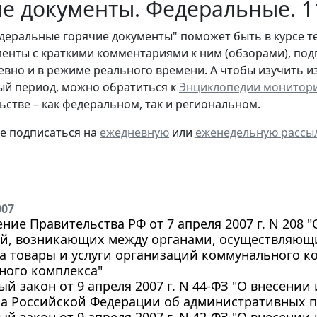
е документы. Федеральные. 1
деральные горячие документы" поможет быть в курсе т
енты с краткими комментариями к ним (обзорами), под
евно и в режиме реального времени. А чтобы изучить 
й период, можно обратиться к
Энциклопедии монитор
ьстве – как федеральном, так и региональном.
те подписаться на
ежедневную
или
еженедельную рассы
007
ние Правительства РФ от 7 апреля 2007 г. N 208 
ий, возникающих между органами, осуществляющ
а товары и услуги организаций коммунального к
ного комплекса"
й закон от 9 апреля 2007 г. N 44-ФЗ "О внесении 
кса Российской Федерации об административных 
й закон от 9 апреля 2007 г. N 42-ФЗ "О внесении 