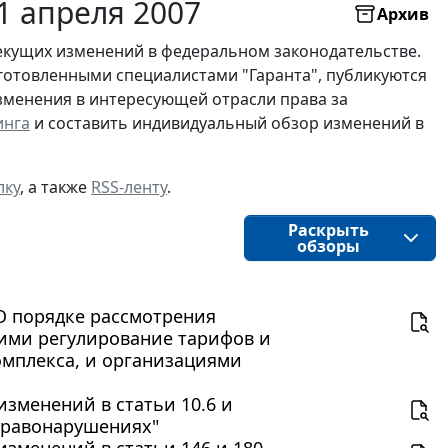
1 апреля 2007
Архив
екущих изменений в федеральном законодательстве.
готовленными специалистами "Гаранта", публикуются
изменения в интересующей отрасли права за
инга
и составить индивидуальный обзор изменений в
лку
, а также
RSS-ленту
.
Раскрыть
обзоры
"О порядке рассмотрения
ими регулирование тарифов и
омплекса, и организациями
изменений в статьи 10.6 и
правонарушениях"
изменений в статьи 146 и 180