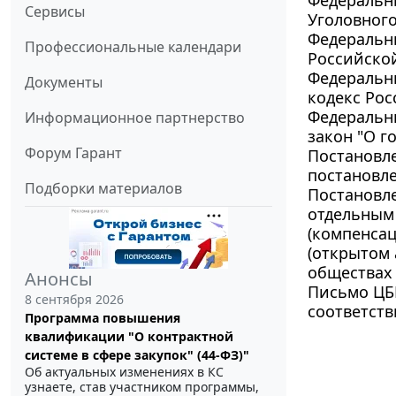
Сервисы
Уголовного
Федеральны
Профессиональные календари
Российско
Федеральны
Документы
кодекс Ро
Федеральны
Информационное партнерство
закон "О г
Форум Гарант
Постановле
постановле
Подборки материалов
Постановле
отдельным
(компенсац
(открытом 
обществах 
Анонсы
Письмо ЦБР
8 сентября 2026
соответств
Программа повышения
квалификации "О контрактной
системе в сфере закупок" (44-ФЗ)"
Об актуальных изменениях в КС
узнаете, став участником программы,