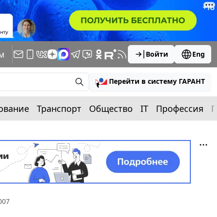
м
Войти
Eng
Перейти в систему ГАРАНТ
ование
Транспорт
Общество
IT
Профессия
П
007