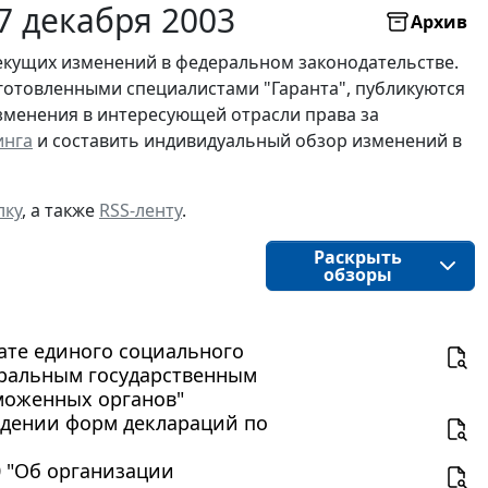
7 декабря 2003
Архив
екущих изменений в федеральном законодательстве.
готовленными специалистами "Гаранта", публикуются
изменения в интересующей отрасли права за
инга
и составить индивидуальный обзор изменений в
лку
, а также
RSS-ленту
.
Раскрыть
обзоры
лате единого социального
еральным государственным
моженных органов"
рждении форм деклараций по
0 "Об организации