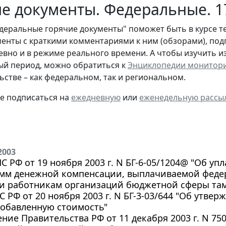
е документы. Федеральные. 1
деральные горячие документы" поможет быть в курсе т
енты с краткими комментариями к ним (обзорами), под
евно и в режиме реального времени. А чтобы изучить 
й период, можно обратиться к
Энциклопедии монитор
ьстве – как федеральном, так и региональном.
те подписаться на
ежедневную
или
еженедельную рассы
2003
 РФ от 19 ноября 2003 г. N БГ-6-05/1204@ "Об уп
сумм денежной компенсации, выплачиваемой фед
и работникам организаций бюджетной сферы та
 РФ от 20 ноября 2003 г. N БГ-3-03/644 "Об утве
добавленную стоимость"
ние Правительства РФ от 11 декабря 2003 г. N 75