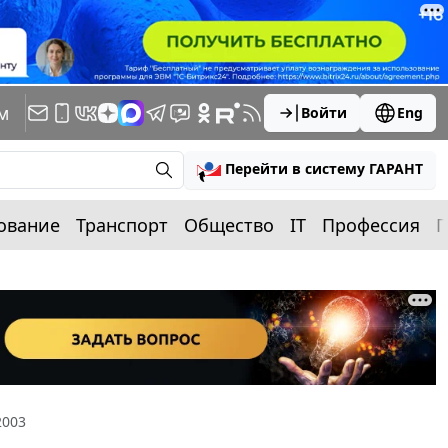
м
Войти
Eng
Перейти в систему ГАРАНТ
ование
Транспорт
Общество
IT
Профессия
П
2003