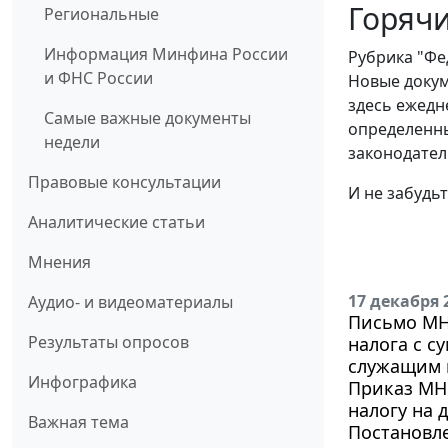
Горячи
Региональные
Информация Минфина России
Рубрика "Фе
и ФНС России
Новые докум
здесь ежедн
Самые важные документы
определенны
недели
законодател
Правовые консультации
И не забудь
Аналитические статьи
Мнения
17 декабря 
Аудио- и видеоматериалы
Письмо МНС
Результаты опросов
налога с 
служащим 
Инфографика
Приказ МНС
налогу на 
Важная тема
Постановле