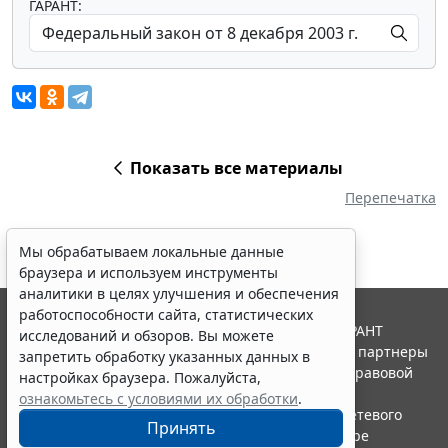
ГАРАНТ:
Показать все материалы
Перепечатка
Мы обрабатываем локальные данные
браузера и используем инструменты
аналитики в целях улучшения и обеспечения
работоспособности сайта, статистических
© ООО "НПП "ГАРАНТ-СЕРВИС", 2026. Система ГАРАНТ
исследований и обзоров. Вы можете
выпускается с 1990 года. Компания "Гарант" и ее партнеры
запретить обработку указанных данных в
являются участниками Российской ассоциации правовой
настройках браузера. Пожалуйста,
информации ГАРАНТ.
ознакомьтесь с условиями их обработки
.
Портал ГАРАНТ.РУ зарегистрирован в качестве сетевого
Принять
издания Федеральной службой по надзору в сфере