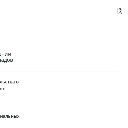
дении
ладов
льства о
кже
циальных