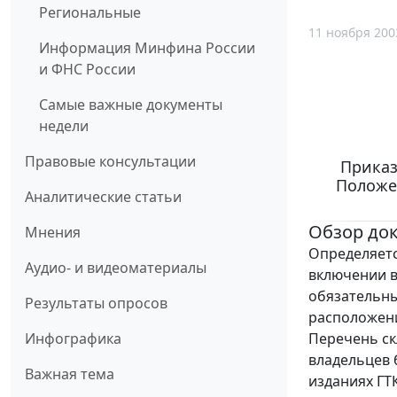
Региональные
11 ноября 200
Информация Минфина России
и ФНС России
Самые важные документы
недели
Правовые консультации
Приказ
Положе
Аналитические статьи
Обзор до
Мнения
Определяетс
Аудио- и видеоматериалы
включении в
обязательны
Результаты опросов
расположени
Перечень ск
Инфографика
владельцев 
Важная тема
изданиях ГТ