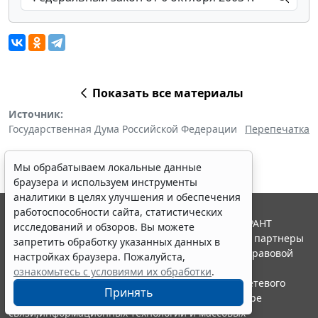
Показать все материалы
Источник:
Государственная Дума Российской Федерации
Перепечатка
Мы обрабатываем локальные данные
браузера и используем инструменты
аналитики в целях улучшения и обеспечения
работоспособности сайта, статистических
© ООО "НПП "ГАРАНТ-СЕРВИС", 2026. Система ГАРАНТ
исследований и обзоров. Вы можете
выпускается с 1990 года. Компания "Гарант" и ее партнеры
запретить обработку указанных данных в
являются участниками Российской ассоциации правовой
настройках браузера. Пожалуйста,
информации ГАРАНТ.
ознакомьтесь с условиями их обработки
.
Портал ГАРАНТ.РУ зарегистрирован в качестве сетевого
Принять
издания Федеральной службой по надзору в сфере
связи,информационных технологий и массовых